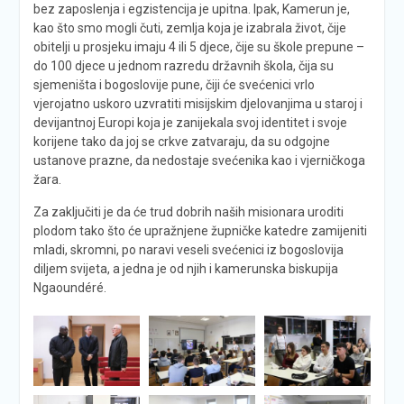
bez zaposlenja i egzistencija je upitna. Ipak, Kamerun je,
kao što smo mogli čuti, zemlja koja je izabrala život, čije
obitelji u prosjeku imaju 4 ili 5 djece, čije su škole prepune –
do 100 djece u jednom razredu državnih škola, čija su
sjemeništa i bogoslovije pune, čiji će svećenici vrlo
vjerojatno uskoro uzvratiti misijskim djelovanjima u staroj i
devijantnoj Europi koja je zanijekala svoj identitet i svoje
korijene tako da joj se crkve zatvaraju, da su odgojne
ustanove prazne, da nedostaje svećenika kao i vjerničkoga
žara.
Za zaključiti je da će trud dobrih naših misionara uroditi
plodom tako što će upražnjene župničke katedre zamijeniti
mladi, skromni, po naravi veseli svećenici iz bogoslovija
diljem svijeta, a jedna je od njih i kamerunska biskupija
Ngaoundéré.