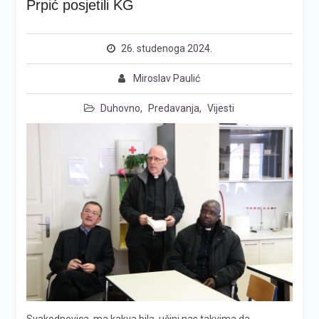
Prpić posjetili KG
26. studenoga 2024.
Miroslav Paulić
Duhovno
,
Predavanja
,
Vijesti
Svakodnevica, ma kakva bila, učini nas takvima da