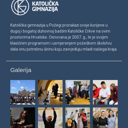
Katolička gimnazija u Požegi pronalazi svoje korijene u
dugoj i bogatoj duhovnoj baštini Katoličke Crkve na ovim
prostorima Hrvatske. Osnovana je 2007. g., te je svojim
klasičnim programom i usmjerenjem požeškom školstvu
dala onu potrebnu širinu koju zavrjeđuju mladi našega kraja.
Galerija