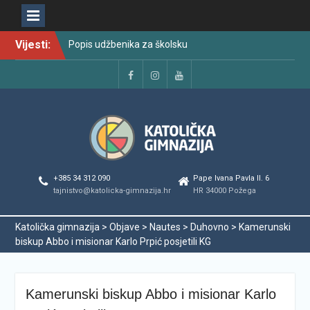
Skip
Popis udžbenika za školsku
Vijesti:
to
godinu 2026./2027.
content
Raspored održavanja
popravnih ispita u školskoj
Facebook
Instagram
YouTube
godini 2025./2026.
Najava promjena u radu i
organizaciji tijekom ljetnog
odmora učenika za školsku
godinu 2025./2026.
Svečanom dodjelom
+385 34 312 090
Pape Ivana Pavla II. 6
maturalnih svjedodžbi
tajnistvo@katolicka-gimnazija.hr
HR 34000 Požega
ispraćena generacija
2022./2026.
Katolička gimnazija
>
Objave
>
Nautes
>
Duhovno
>
Kamerunski
Odmor od škole, ali ne i od
biskup Abbo i misionar Karlo Prpić posjetili KG
vrlina
PODJELA MATURALNIH
SVJEDODŽBI
Kamerunski biskup Abbo i misionar Karlo