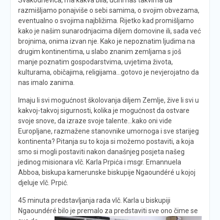
razmišljamo ponajviše o sebi samima, o svojim obvezama,
eventualno o svojima najbližima. Rijetko kad promišljamo
kako je našim sunarodnjacima diljem domovine ili, sada već
brojnima, onima izvan nje. Kako je nepoznatim ljudima na
drugim kontinentima, u slabo znanim zemljama s još
manje poznatim gospodarstvima, uvjetima života,
kulturama, običajima, religijama…gotovo je nevjerojatno da
nas imalo zanima.
Imaju li svi mogućnost školovanja diljem Zemlje, žive li svi u
kakvoj-takvoj sigurnosti, kolika je mogućnost da ostvare
svoje snove, da izraze svoje talente…kako oni vide
Europljane, razmažene stanovnike umornoga i sve starijeg
kontinenta? Pitanja su to koja si možemo postaviti, a koja
smo si mogli postaviti nakon današnjeg posjeta našeg
jedinog misionara vlč. Karla Prpića i msgr. Emannuela
Abboa, biskupa kamerunske biskupije Ngaoundéré u kojoj
djeluje vlč. Prpić.
45 minuta predstavljanja rada vlč. Karla u biskupiji
Ngaoundéré bilo je
premalo za predstaviti sve ono čime se