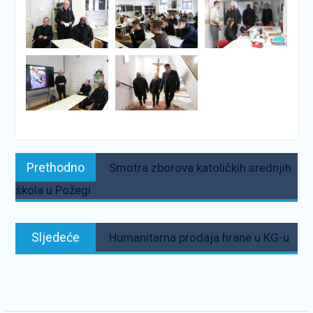
Navigacija
Prethodno:
Prethodno
Smotra zborova katoličkih srednjih
objava
škola u Požegi
Sljedeće:
Sljedeće
Humanitarna prodaja hrane u KG-u