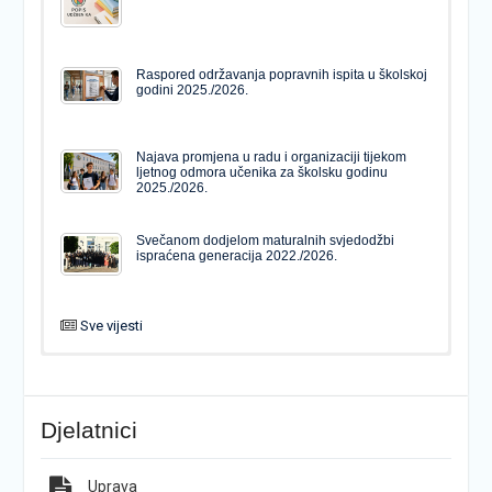
Raspored održavanja popravnih ispita u školskoj
godini 2025./2026.
Najava promjena u radu i organizaciji tijekom
ljetnog odmora učenika za školsku godinu
2025./2026.
Svečanom dodjelom maturalnih svjedodžbi
ispraćena generacija 2022./2026.
Sve vijesti
PODJELA MATURALNIH SVJEDODŽBI
Svečanom dodjelom maturalnih svjedodžbi
ispraćena generacija 2022./2026.
Djelatnici
Popis udžbenika za školsku godinu 2026./2027.
Natječaj za upis u 1. razred Katoličke gimnazije s
pravom javnosti
Uprava