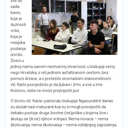
sve do
sada
bavio,
koje je
dužnosti
vršio,
koja je
misijska
poslanja
izvršio…
Živeći u
jednoj nama sasvim nestvarnoj stvarnosti, u biskupiji većoj
nego Hrvatska, s niti jednom asfaltiranom cestom, bez
pomoći države, a s pretežito siromašnim stanovništvom…
vlč. Karlo posvjedočio je da ljubavi i žrtvi, a sve u ime
Kristovo, ništa ne može prepriječiti put.
O životu vlč. Karla i pastoralu biskupije Ngaoundéré danas
su slušali naši maturanti koji su si mogli posvijestiti da
itekako postoje druge životne (ne)prilike u kojima žive i
školuju se (ili ne) njihovi vršnjaci. Nema novaca – nema
školovanja, nema školovanja – nema ozbiljnijeg zaposlenja,