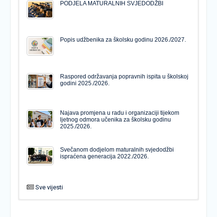
PODJELA MATURALNIH SVJEDODŽBI
Popis udžbenika za školsku godinu 2026./2027.
Raspored održavanja popravnih ispita u školskoj
godini 2025./2026.
Najava promjena u radu i organizaciji tijekom
ljetnog odmora učenika za školsku godinu
2025./2026.
Svečanom dodjelom maturalnih svjedodžbi
ispraćena generacija 2022./2026.
Sve vijesti
PODJELA MATURALNIH SVJEDODŽBI
Svečanom dodjelom maturalnih svjedodžbi
ispraćena generacija 2022./2026.