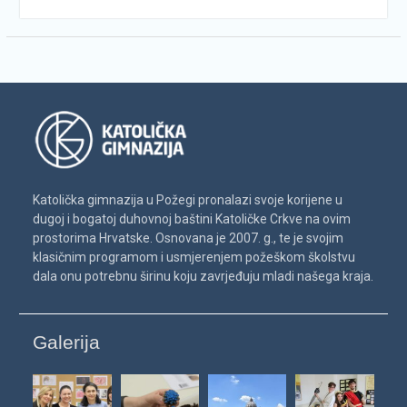
Katolička gimnazija u Požegi pronalazi svoje korijene u
dugoj i bogatoj duhovnoj baštini Katoličke Crkve na ovim
prostorima Hrvatske. Osnovana je 2007. g., te je svojim
klasičnim programom i usmjerenjem požeškom školstvu
dala onu potrebnu širinu koju zavrjeđuju mladi našega kraja.
Galerija