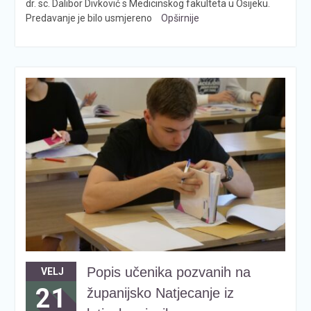
dr. sc. Dalibor Divković s Medicinskog fakulteta u Osijeku.
Predavanje je bilo usmjereno
Opširnije
Popis učenika pozvanih na
VELJ
21
županijsko Natjecanje iz