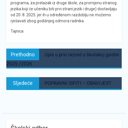
programa, za prelazak iz druge škole,
za promjenu stranog
jezika koji će učeniku biti prvi strani jezik i druge) dostavljaju
od 20. 8. 2025. jer ih u određenom razdoblju ne možemo
rješavati zbog godišnjeg odmora radnika.
Tajnica
Navigacija
Prethodno:
Prethodno
Upis u prvi razred u školskoj godini
objava
2025./2026.
Sljedeće:
Sljedeće
POPRAVNI ISPITI – OBAVIJEST
Školski odbor