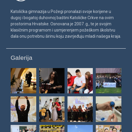
Katolička gimnazija u Požegi pronalazi svoje korijene u
dugoj i bogatoj duhovnoj baštini Katoličke Crkve na ovim
prostorima Hrvatske. Osnovana je 2007. g., te je svojim
klasičnim programom i usmjerenjem požeškom školstvu
dala onu potrebnu širinu koju zavrjeđuju mladi našega kraja.
Galerija