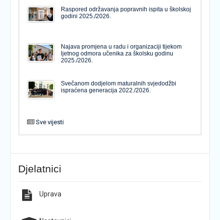
Raspored održavanja popravnih ispita u školskoj
godini 2025./2026.
Najava promjena u radu i organizaciji tijekom
ljetnog odmora učenika za školsku godinu
2025./2026.
Svečanom dodjelom maturalnih svjedodžbi
ispraćena generacija 2022./2026.
Sve vijesti
PODJELA MATURALNIH SVJEDODŽBI
Svečanom dodjelom maturalnih svjedodžbi
ispraćena generacija 2022./2026.
Djelatnici
Popis udžbenika za školsku godinu 2026./2027.
Natječaj za upis u 1. razred Katoličke gimnazije s
pravom javnosti
Uprava
Raspored održavanja popravnih ispita u školskoj
Završno predstavljanje projekta “Brojevi u Bibliji”
godini 2025./2026.