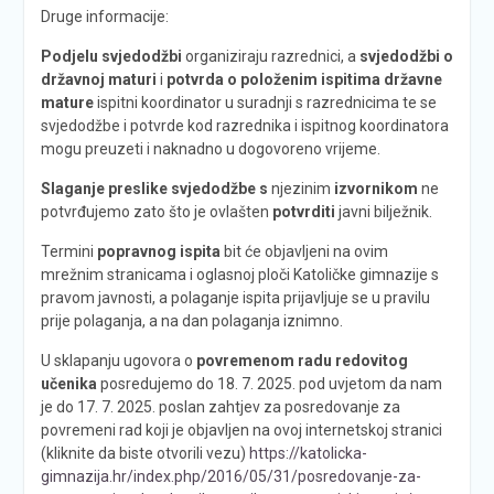
Druge informacije:
Podjelu svjedodžbi
organiziraju razrednici, a
svjedodžbi o
državnoj maturi
i
potvrda o položenim ispitima državne
mature
ispitni koordinator u suradnji s razrednicima te se
svjedodžbe i potvrde kod razrednika i ispitnog koordinatora
mogu preuzeti i naknadno u dogovoreno vrijeme.
Slaganje preslike svjedodžbe s
njezinim
izvornikom
ne
potvrđujemo
zato što je
ovlašten
potvrditi
javni bilježnik.
Termini
popravnog ispita
bit će objavljeni na ovim
mrežnim stranicama i oglasnoj ploči Katoličke gimnazije s
pravom javnosti, a polaganje ispita prijavljuje se u pravilu
prije polaganja, a na dan polaganja iznimno.
U sklapanju ugovora o
povremenom radu redovitog
učenika
posredujemo do 18. 7. 2025. pod uvjetom da nam
je do 17. 7. 2025. poslan zahtjev za
posredovanje za
povremeni rad koji je objavljen na ovoj internetskoj stranici
(kliknite da biste otvorili vezu)
https://katolicka-
gimnazija.hr/index.php/2016/05/31/posredovanje-za-