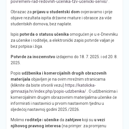
povremeni-rad-redovnih-ucenika-tzv-ucenicki-servis/
.
Obrazac za
prijavu u studentski dom
ovjeravamo i prije
objave rezultata ispita državne mature i obrasce za više
studentskih domova, bez naplate.
Ispis
potvrda
o statusu učenika
omogućen je u e-Dnevniku
za učenike i roditelje, a elektronički zapis potvrde valjan je
bez potpisa i žiga.
Potvrde za inozemstvo
izdajemo do 18. 7. 2025. i od 20. 8.
2025.
Popis
udžbenika i komercijalnih drugih obrazovnih
materijala
objavljen je na ovim mrežnim stranicama
(kliknite da biste otvorili vezu)
https://katolicka-
gimnazija.hr/index.php/popis-udzbenika/
. O udžbenicima i
komercijalnim drugim obrazovnim materijalima učenike će
informirati i nastavnici u prvom nastavnom tjednu u
sljedećoj nastavnoj godini 2025./2026.
Molimo
roditelje
i
učenike
da
zahtjeve
koji su
u vezi
njihovog pravnog interesa
(na primjer: za promjenu