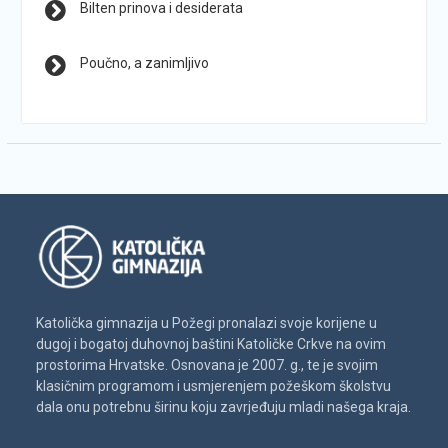
Bilten prinova i desiderata
Poučno, a zanimljivo
Katolička gimnazija u Požegi pronalazi svoje korijene u
dugoj i bogatoj duhovnoj baštini Katoličke Crkve na ovim
prostorima Hrvatske. Osnovana je 2007. g., te je svojim
klasičnim programom i usmjerenjem požeškom školstvu
dala onu potrebnu širinu koju zavrjeđuju mladi našega kraja.