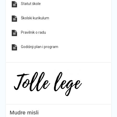
Statut škole
Sve obavijesti
Sve fotografije
Školski kurikulum
Pravilnik o radu
Godišnji plan i program
Mudre misli