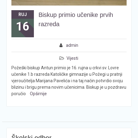
Biskup primio učenike prvih
RUJ
16
razreda
admin
Vijesti
Požeški biskup Antun primio je 16. rujna u crkvi sv. Lovre
učenike 1.b razreda Katoličke gimnazije u Požegi u pratnji
vjeroučitelja Marijana Pavelića i na taj način potvrdio svoju
blizinu i brigu prema novim učenicima. Biskup je u pozdravu
poručio
Opširnije
Školski odbor