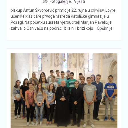
Fotogalerije
,
Vijesti
biskup Antun Škvorčević primio je 22. rujna u crkvi sv. Lovre
učenike klasičare prvoga razreda Katoličke gimnazije u
Požegi. Na početku susreta vjeroučitelj Marijan Pavelić je
zahvalio Osnivaču na podršci, blizini i brizi koju
Opširnije