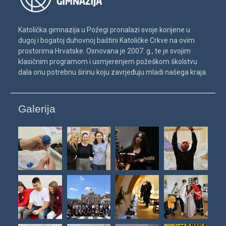
Katolička gimnazija u Požegi pronalazi svoje korijene u
dugoj i bogatoj duhovnoj baštini Katoličke Crkve na ovim
prostorima Hrvatske. Osnovana je 2007. g., te je svojim
klasičnim programom i usmjerenjem požeškom školstvu
dala onu potrebnu širinu koju zavrjeđuju mladi našega kraja.
Galerija