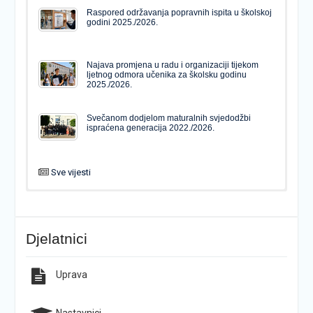
Raspored održavanja popravnih ispita u školskoj
godini 2025./2026.
Najava promjena u radu i organizaciji tijekom
ljetnog odmora učenika za školsku godinu
2025./2026.
Svečanom dodjelom maturalnih svjedodžbi
ispraćena generacija 2022./2026.
Sve vijesti
PODJELA MATURALNIH SVJEDODŽBI
Svečanom dodjelom maturalnih svjedodžbi
ispraćena generacija 2022./2026.
Djelatnici
Popis udžbenika za školsku godinu 2026./2027.
Natječaj za upis u 1. razred Katoličke gimnazije s
pravom javnosti
Uprava
Raspored održavanja popravnih ispita u školskoj
Završno predstavljanje projekta “Brojevi u Bibliji”
godini 2025./2026.