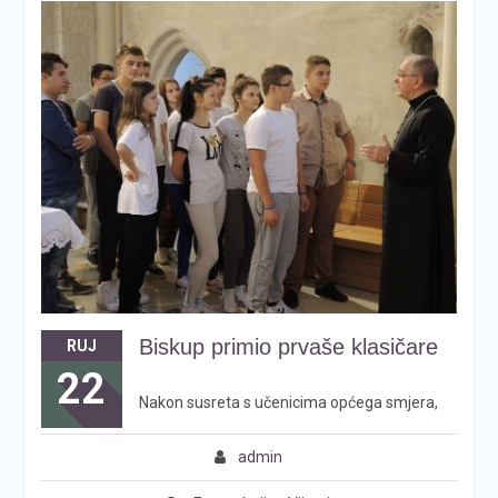
Biskup primio prvaše klasičare
RUJ
22
Nakon susreta s učenicima općega smjera,
admin