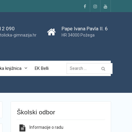
Facebook
Instagram
YouTube
12 090
Pape Ivana Pavla II. 6
tolicka-gimnazija.hr
HR 34000 Požega
Traži...
ka knjižnica
EK Belli
Školski odbor
Informacije o radu