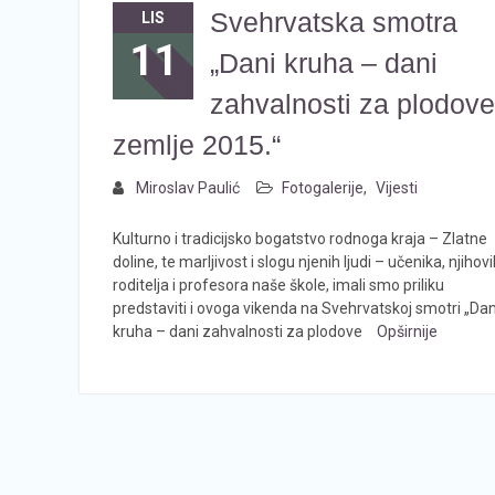
Svehrvatska smotra
LIS
11
„Dani kruha – dani
zahvalnosti za plodove
zemlje 2015.“
Miroslav Paulić
Fotogalerije
,
Vijesti
Kulturno i tradicijsko bogatstvo rodnoga kraja – Zlatne
doline, te marljivost i slogu njenih ljudi – učenika, njihov
roditelja i profesora naše škole, imali smo priliku
predstaviti i ovoga vikenda na Svehrvatskoj smotri „Dan
kruha – dani zahvalnosti za plodove
Opširnije