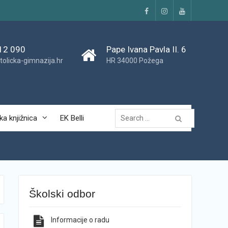
Facebook
Instagram
YouTube
12 090
Pape Ivana Pavla II. 6
tolicka-gimnazija.hr
HR 34000 Požega
Traži...
ka knjižnica
EK Belli
Školski odbor
Informacije o radu