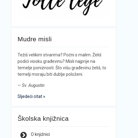
Mudre misli
Težiš velikim stvarima? Počni s malim. Želiš
podići visoku građevinu? Misli najprije na
temelje poniznosti. Što višu građevinu želiš, to
temelji moraju biti dublje položeni.
—
Sv. Augustin
Sljedeći citat »
Školska knjižnica
O knjižnici