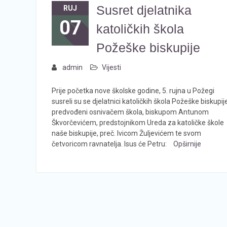
Susret djelatnika
RUJ
07
katoličkih škola
Požeške biskupije
admin
Vijesti
Prije početka nove školske godine, 5. rujna u Požegi
susreli su se djelatnici katoličkih škola Požeške biskupij
predvođeni osnivačem škola, biskupom Antunom
Škvorčevićem, predstojnikom Ureda za katoličke škole
naše biskupije, preč. Ivicom Žuljevićem te svom
četvoricom ravnatelja. Isus će Petru:
Opširnije