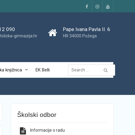
Facebook
Instagram
YouTube
12 090
Pape Ivana Pavla II. 6
tolicka-gimnazija.hr
HR 34000 Požega
Traži...
ka knjižnica
EK Belli
Školski odbor
Informacije o radu