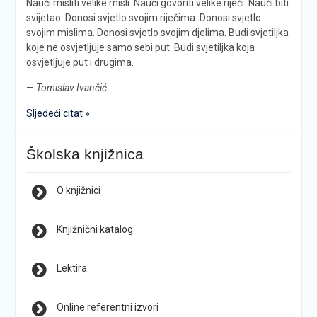
Nauči misliti velike misli. Nauči govoriti velike riječi. Nauči biti
svijetao. Donosi svjetlo svojim riječima. Donosi svjetlo
svojim mislima. Donosi svjetlo svojim djelima. Budi svjetiljka
koje ne osvjetljuje samo sebi put. Budi svjetiljka koja
osvjetljuje put i drugima.
—
Tomislav Ivančić
Sljedeći citat »
Školska knjižnica
O knjižnici
Knjižnični katalog
Lektira
Online referentni izvori