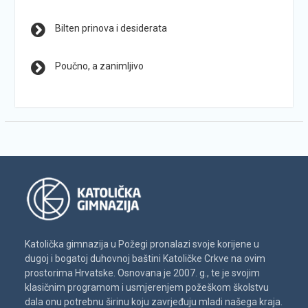
Bilten prinova i desiderata
Poučno, a zanimljivo
Katolička gimnazija u Požegi pronalazi svoje korijene u
dugoj i bogatoj duhovnoj baštini Katoličke Crkve na ovim
prostorima Hrvatske. Osnovana je 2007. g., te je svojim
klasičnim programom i usmjerenjem požeškom školstvu
dala onu potrebnu širinu koju zavrjeđuju mladi našega kraja.