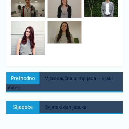
Navigacija
Prethodno:
Prethodno
Vjeronaučna olimpijada – Brak i
objava
obitelj
Sljedeće:
Sljedeće
Svjetski dan jabuka