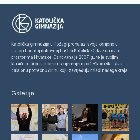
Katolička gimnazija u Požegi pronalazi svoje korijene u
dugoj i bogatoj duhovnoj baštini Katoličke Crkve na ovim
prostorima Hrvatske. Osnovana je 2007. g., te je svojim
klasičnim programom i usmjerenjem požeškom školstvu
dala onu potrebnu širinu koju zavrjeđuju mladi našega kraja.
Galerija