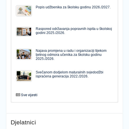
Popis udžbenika za školsku godinu 2026./2027.
Raspored održavanja popravnih ispita u školskoj
godini 2025./2026.
Najava promjena u radu i organizaciji tijekom
ljetnog odmora učenika za školsku godinu
2025./2026.
Svečanom dodjelom maturalnih svjedodžbi
ispraćena generacija 2022./2026.
Sve vijesti
PODJELA MATURALNIH SVJEDODŽBI
Svečanom dodjelom maturalnih svjedodžbi
ispraćena generacija 2022./2026.
Djelatnici
Popis udžbenika za školsku godinu 2026./2027.
Natječaj za upis u 1. razred Katoličke gimnazije s