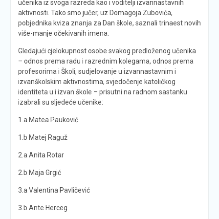
učenika iz svoga razreda kao i voditelji izvannastavnih
aktivnosti. Tako smo jučer, uz Domagoja Zubovića,
pobjednika kviza znanja za Dan škole, saznali trinaest novih
više-manje očekivanih imena.
Gledajući cjelokupnost osobe svakog predloženog učenika
– odnos prema radu i razrednim kolegama, odnos prema
profesorima i Školi, sudjelovanje u izvannastavnim i
izvanškolskim aktivnostima, svjedočenje katoličkog
identiteta u i izvan škole – prisutni na radnom sastanku
izabrali su sljedeće učenike:
1.a Matea Pauković
1.b Matej Raguž
2.a Anita Rotar
2.b Maja Grgić
3.a Valentina Pavličević
3.b Ante Herceg