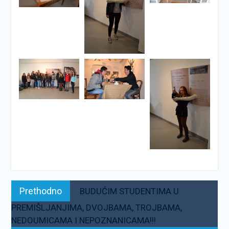
Navigacija
Prethodno:
Prethodno
BUDUĆIM STUDENTIMA U
objava
PREMIŠLJANJIMA, DVOJBAMA, TROJBAMA,
NEDOUMICAMA I NEPOZNANICAMA!!!