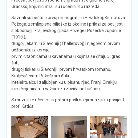
Gradskoj knjižnici imali su i učenici 3.b razreda.
Saznali su nešto o prvoj monografiji u Hrvatskoj, Kempfova
Požega: zemljopisne bilješke iz okoline i prilozi za povijest
slobodnog i kraljevskog grada Požege i Požeške županije
(1910.),
drugoj ljekarni u Slavoniji (Thallerovoj) i njegovom prvom
udžbeniku iz kemije,
prvim čitaonicama u kavanama u kojima se čitajući igrao
šah,
drugoj tiskari u Slavoniji i prvom hrvatskom romanu,
Kraljevićevom Požeškom đaku,
intelektualcu i zaljubljeniku u pisanu riječ, Franji Cirakiju i
inim činjenicama važnim za zavičajnu baštinu.
S muzejske učenici su potom pošli na gimnazijsku povijest
prof. Katića.