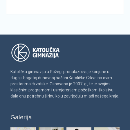
Katolička gimnazija u Požegi pronalazi svoje korijene u
dugoj i bogatoj duhovnoj baštini Katoličke Crkve na ovim
prostorima Hrvatske. Osnovana je 2007. g., te je svojim
klasičnim programom i usmjerenjem požeškom školstvu
dala onu potrebnu širinu koju zavrjeđuju mladi našega kraja.
Galerija