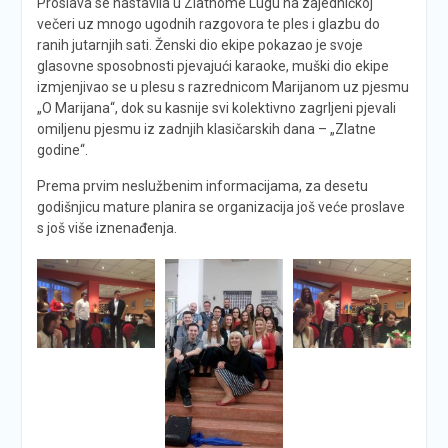
Proslava se nastavila u Zlatnome Lugu na zajedničkoj
večeri uz mnogo ugodnih razgovora te ples i glazbu do
ranih jutarnjih sati. Ženski dio ekipe pokazao je svoje
glasovne sposobnosti pjevajući karaoke, muški dio ekipe
izmjenjivao se u plesu s razrednicom Marijanom uz pjesmu
„O Marijana“, dok su kasnije svi kolektivno zagrljeni pjevali
omiljenu pjesmu iz zadnjih klasičarskih dana – „Zlatne
godine“.
Prema prvim neslužbenim informacijama, za desetu
godišnjicu mature planira se organizacija još veće proslave
s još više iznenađenja.