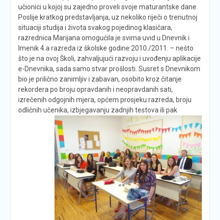
učionici u kojoj su zajedno proveli svoje maturantske dane.
Poslije kratkog predstavljanja, uz nekoliko riječi o trenutnoj
situaciji studija i života svakog pojedinog klasičara,
razrednica Marijana omogućila je svima uvid u Dnevnik i
Imenik 4.a razreda iz školske godine 2010./2011. – nešto
što je na ovoj Školi, zahvaljujući razvoju i uvođenju aplikacije
e-Dnevnika, sada samo stvar prošlosti. Susret s Dnevnikom
bio je prilično zanimljiv i zabavan, osobito kroz čitanje
rekordera po broju opravdanih i neopravdanih sati,
izrečenih odgojnih mjera, općem prosjeku razreda, broju
odličnih učenika, izbjegavanju zadnjih testova ili pak