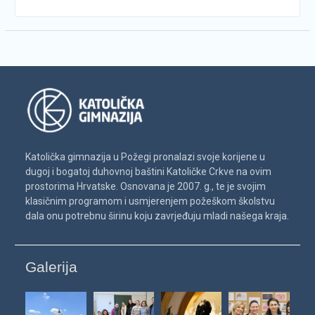
Katolička gimnazija u Požegi pronalazi svoje korijene u
dugoj i bogatoj duhovnoj baštini Katoličke Crkve na ovim
prostorima Hrvatske. Osnovana je 2007. g., te je svojim
klasičnim programom i usmjerenjem požeškom školstvu
dala onu potrebnu širinu koju zavrjeđuju mladi našega kraja.
Galerija