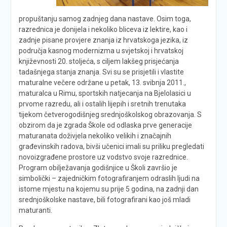
propuštanju samog zadnjeg dana nastave. Osim toga,
razrednica je donijela i nekoliko bliceva iz lektire, kao i
zadnje pisane provjere znanja iz hrvatskoga jezika, iz
područja kasnog modernizma u svjetskoj i hrvatskoj
književnosti 20. stoljeća, s ciljem lakšeg prisjećanja
tadašnjega stanja znanja. Svi su se prisjetili i vlastite
maturalne večere održane u petak, 13. svibnja 2011.,
maturalca u Rimu, sportskih natjecanja na Bjelolasici u
prvome razredu, ali i ostalih lijepih i sretnih trenutaka
tijekom četverogodišnjeg srednjoškolskog obrazovanja. S
obzirom da je zgrada Škole od odlaska prve generacije
maturanata doživjela nekoliko velikih i značajnih
građevinskih radova, bivši učenici imali su priliku pregledati
novoizgrađene prostore uz vodstvo svoje razrednice.
Program obilježavanja godišnjice u Školi završio je
simbolički – zajedničkim fotografiranjem odraslih ljudi na
istome mjestu na kojemu su prije 5 godina, na zadnji dan
srednjoškolske nastave, bili fotografirani kao još mladi
maturanti.