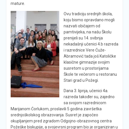
mature.
Ovu tradiciju srednjih škola,
koju bismo opravdano mogli
nazvati običajem od
pamtivijeka, na našu Školu
prenijeli su 14. svibnja
nekadašnji učenici 4.b razreda
i razrednice Vere Ćuže-
Abramović tada još Katoličke
klasične gimnazije svojim
susretom u prostorijama
Škole te večerom u restoranu
Stari grad u Požegi.
Dana 3. lipnja, učenici 4a.
razreda također su, zajedno
sa svojom razrednicom
Marijanom Ćorlukom, proslavili 5 godina završetka
srednjoškolskog obrazovanja. Susret je započeo
okupljanjem pred zgradom Odgojno-obrazovnog centra
Požeške biskupije, a svojevrsni program bio je organiziran u