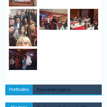
Navigacija
Prethodno:
Prethodno
Daruvarske toplice
objava
Sljedeće: