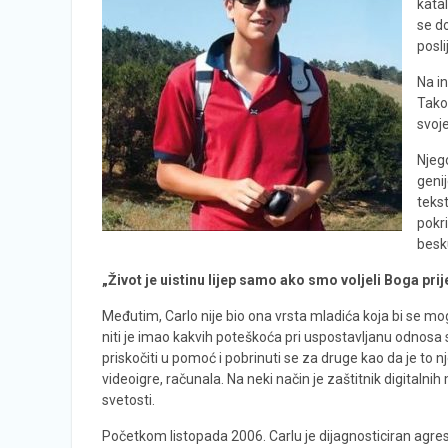
katal
se do
posli
Na in
Tako
svoj
Njeg
genij
tekst
pokr
besk
„Život je uistinu lijep samo ako smo voljeli Boga pri
Međutim, Carlo nije bio ona vrsta mladića koja bi se mo
niti je imao kakvih poteškoća pri uspostavljanu odnosa 
priskočiti u pomoć i pobrinuti se za druge kao da je to n
videoigre, računala. Na neki način je zaštitnik digitaln
svetosti.
Početkom listopada 2006. Carlu je dijagnosticiran agresi