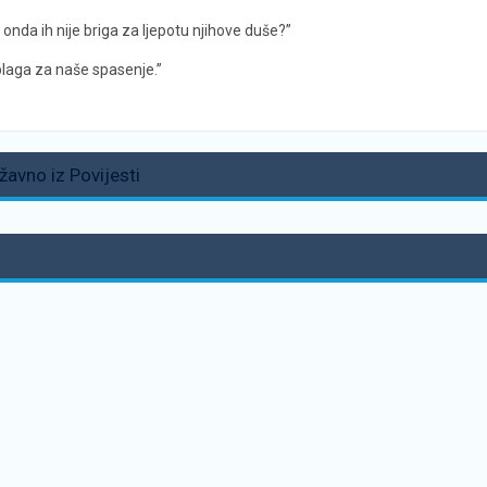
 onda ih nije briga za ljepotu njihove duše?”
č blaga za naše spasenje.”
avno iz Povijesti