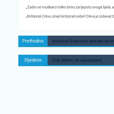
„Zašto se muškarci toliko brinu za ljepotu svoga tijela, a
„Kritizirati Crkvu znači kritizirati sebe! Crkva je izdava
Navigacija
Prethodno:
Prethodno
Krešimir Dukmenić pozvan na drž
objava
Sljedeće:
Sljedeće
Dok dišem, ne odustajem!