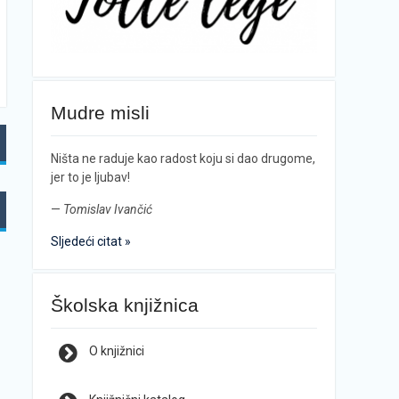
Mudre misli
Ništa ne raduje kao radost koju si dao drugome,
jer to je ljubav!
—
Tomislav Ivančić
Sljedeći citat »
Školska knjižnica
O knjižnici