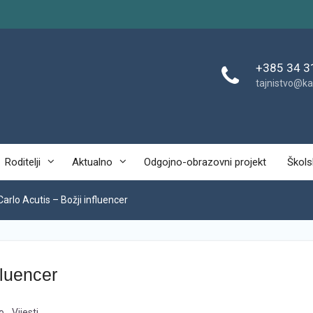
+385 34 3
tajnistvo@ka
Roditelji
Aktualno
Odgojno-obrazovni projekt
Škols
Carlo Acutis – Božji influencer
fluencer
o
,
Vijesti