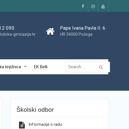
Facebook
Instagram
YouTube
12 090
Pape Ivana Pavla II. 6
tolicka-gimnazija.hr
HR 34000 Požega
Traži...
ka knjižnica
EK Belli
Školski odbor
Informacije o radu