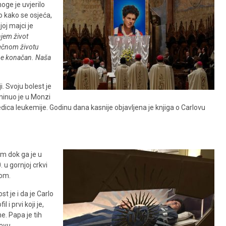
ge je uvjerilo
o kako se osjeća,
joj majci je
njem život
ječnom životu
 ne konačan. Naša
. Svoju bolest je
minuo je u Monzi
dica leukemije. Godinu dana kasnije objavljena je knjiga o Carlovu
im dok ga je u
 u gornjoj crkvi
kom.
t je i da je Carlo
 i prvi koji je,
. Papa je tih
novu