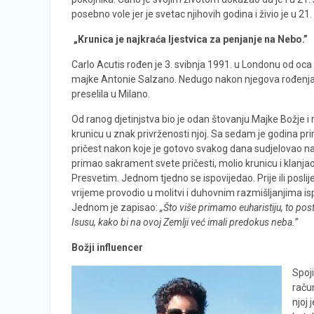
posebno vole jer je svetac njihovih godina i živio je u 21
„Krunica je najkraća ljestvica za penjanje na Nebo.”
Carlo Acutis rođen je 3. svibnja 1991. u Londonu od oca
majke Antonie Salzano. Nedugo nakon njegova rođenja, 
preselila u Milano.
Od ranog djetinjstva bio je odan štovanju Majke Božje i 
krunicu u znak privrženosti njoj. Sa sedam je godina pr
pričest nakon koje je gotovo svakog dana sudjelovao na 
primao sakrament svete pričesti, molio krunicu i klanja
Presvetim. Jednom tjedno se ispovijedao. Prije ili poslij
vrijeme provodio u molitvi i duhovnim razmišljanjima i
Jednom je zapisao:
„Što više primamo euharistiju, to post
Isusu, kako bi na ovoj Zemlji već imali predokus neba.”
Božji influencer
S
poj
račun
njoj 