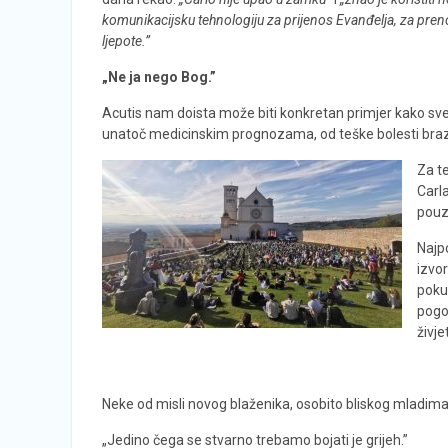
komunikacijsku tehnologiju za prijenos Evanđelja, za preno
ljepote.”
„Ne ja nego Bog.”
Acutis nam doista može biti konkretan primjer kako svet
unatoč medicinskim prognozama, od teške bolesti brazi
Za t
Carl
pouz
Najp
izvor
pokuš
pogo
živje
Neke od misli novog blaženika, osobito bliskog mladima
„Jedino čega se stvarno trebamo bojati je grijeh.”