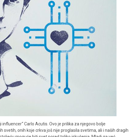
nfluencer“ Carlo Acutis. Ovo je prilika za njegovo bolje
etih, onih koje crkva još nije proglasila svetima, ali i naših dragih
 stoljeću moguće biti svet pored toliko iskušenja. Mladi ga već