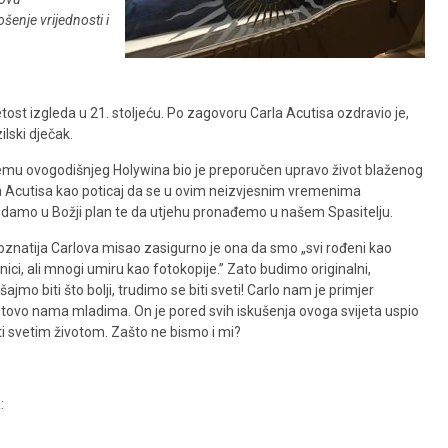
šenje vrijednosti i
ost izgleda u 21. stoljeću. Po zagovoru Carla Acutisa ozdravio je,
lski dječak.
emu ovogodišnjeg Holywina bio je preporučen upravo život blaženog
a Acutisa kao poticaj da se u ovim neizvjesnim vremenima
damo u Božji plan te da utjehu pronađemo u našem Spasitelju.
oznatija Carlova misao zasigurno je ona da smo „svi rođeni kao
nici, ali mnogi umiru kao fotokopije.” Zato budimo originalni,
ajmo biti što bolji, trudimo se biti sveti! Carlo nam je primjer
tovo nama mladima. On je pored svih iskušenja ovoga svijeta uspio
ti svetim životom. Zašto ne bismo i mi?
: