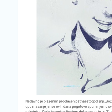
Nedavno je blaženim proglašen petnaestogodišnji „Božji i
upoznavanje jer se ovih dana pogotovo spominjemo svih sv
pokojnika. Carlo je svojim životom dokazao da je i u 21.