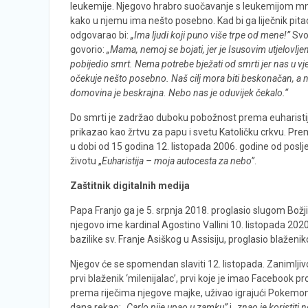
leukemije. Njegovo hrabro suočavanje s leukemijom mno
kako u njemu ima nešto posebno. Kad bi ga liječnik pita
odgovarao bi:
„Ima ljudi koji puno više trpe od mene!”
Svo
govorio:
„Mama, nemoj se bojati, jer je Isusovim utjelovlje
pobijedio smrt. Nema potrebe bježati od smrti jer nas u v
očekuje nešto posebno. Naš cilj mora biti beskonačan, a
domovina je beskrajna. Nebo nas je oduvijek čekalo.“
Do smrti je zadržao duboku pobožnost prema euharistiji
prikazao kao žrtvu za papu i svetu Katoličku crkvu. Pre
u dobi od 15 godina 12. listopada 2006. godine od poslje
životu „
Euharistija – moja autocesta za nebo”
.
Zaštitnik digitalnih medija
Papa Franjo ga je 5. srpnja 2018. proglasio slugom Božj
njegovo ime kardinal Agostino Vallini 10. listopada 2020.
bazilike sv. Franje Asiškog u Assisiju, proglasio blaženi
Njegov će se spomendan slaviti 12. listopada. Zanimljivos
prvi blaženik ‘milenijalac’, prvi koje je imao Facebook profil
prema riječima njegove majke, uživao igrajući Pokemone
dana rekao:
„Carlo nije upao u zamku”
i
„znao je koristiti 