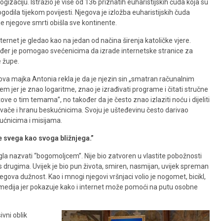
ogizaciju. Istražio je više od 136 priznatih euharistijskih čuda koja su
godila tijekom povijesti. Njegova je izložba euharistijskih čuda
je njegove smrti obišla sve kontinente.
ternet je gledao kao na jedan od načina širenja katoličke vjere.
đer je pomogao svećenicima da izrade internetske stranice za
e župe.
ova majka Antonia rekla je da je njezin sin „smatran računalnim
em jer je znao logaritme, znao je izrađivati ​​programe i čitati stručne
ove o tim temama”, no također da je često znao izlaziti noću i dijeliti
ivače i hranu beskućnicima. Svoju je ušteđevinu često darivao
ućnicima i misijama.
je svega kao svoga bližnjega.”
gla nazvati “bogomoljcem”. Nije bio zatvoren u vlastite pobožnosti
s drugima. Uvijek je bio pun života, smiren, nasmijan, uvijek spreman
jegova dužnost. Kao i mnogi njegovi vršnjaci volio je nogomet, bicikl,
ih medija jer pokazuje kako i internet može pomoći na putu osobne
vni oblik