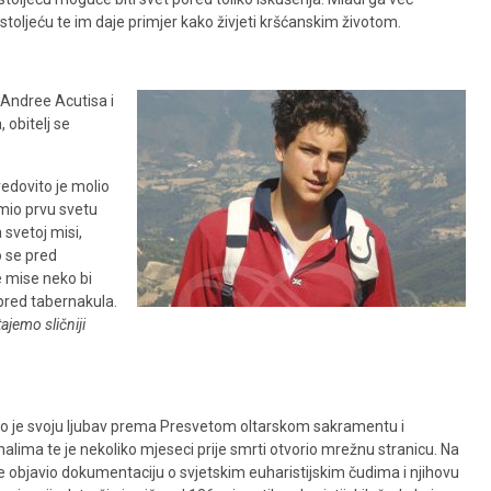
. stoljeću te im daje primjer kako živjeti kršćanskim životom.
 Andree Acutisa i
obitelj se
redovito je molio
imio prvu svetu
svetoj misi,
o se pred
e mise neko bi
spred tabernakula.
ajemo sličniji
io je svoju ljubav prema Presvetom oltarskom sakramentu i
alima te je nekoliko mjeseci prije smrti otvorio mrežnu stranicu. Na
je objavio dokumentaciju o svjetskim euharistijskim čudima i njihovu