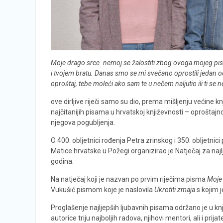
Moje drago srce. nemoj se žalostiti zbog ovoga mojeg pisma n
i tvojem bratu. Danas smo se mi svečano oprostili jedan 
oproštaj, tebe moleći ako sam te u nečem naljutio ili ti se
ove dirljive riječi samo su dio, prema mišljenju većine knji
najčitanijih pisama u hrvatskoj književnosti – oproštaj
njegova pogubljenja.
O 400. obljetnici rođenja Petra zrinskog i 350. obljetni
Matice hrvatske u Požegi organizirao je Natječaj za najl
godina.
Na natječaj koji je nazvan po prvim riječima pisma
Moje
Vukušić pismom koje je naslovila
Ukrotiti zmaja
s kojim 
Proglašenje najljepših ljubavnih pisama održano je u knj
autorice triju najboljih radova, njihovi mentori, ali i prijatel