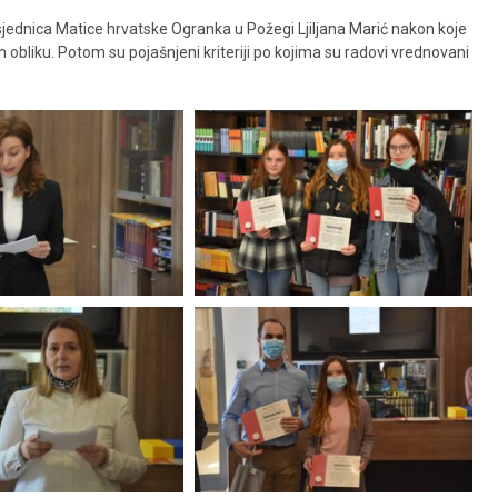
jednica Matice hrvatske Ogranka u Požegi Ljiljana Marić nakon koje
obliku. Potom su pojašnjeni kriteriji po kojima su radovi vrednovani