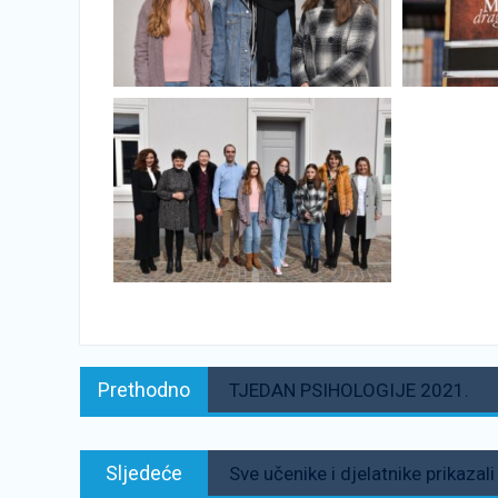
Navigacija
Prethodno:
Prethodno
TJEDAN PSIHOLOGIJE 2021.
objava
Sljedeće:
Sljedeće
Sve učenike i djelatnike prikaza