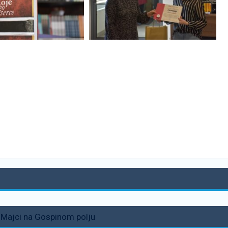
li Majci na Gospinom polju