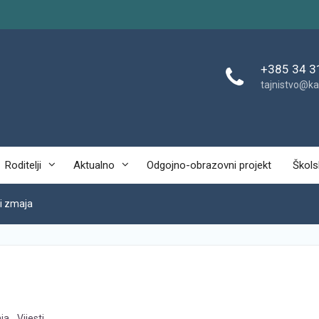
+385 34 3
tajnistvo@ka
Roditelji
Aktualno
Odgojno-obrazovni projekt
Škols
ti zmaja
ja
,
Vijesti