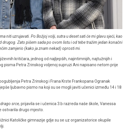
iti uzrujavati. Po Božjoj volji, sutra u deset sati će mi glavu sjeći, kao
od drugog. Zato pišem sada po ovom listu i od tebe tražim jedan konačni
 nečim zamjerio (kako ja znam nekad) oprosti mi.
ževnih kritičara, jednog od najljepših, najintimnijih, najtužnijih i
nog pisma Petra Zrinskog voljenoj supruzi Ani napisano netom prije
ci pogubljenja Petra Zrinskog i Frana Krste Frankopana Ogranak
jepše ljubavno pismo na koji su se mogli javiti učenici između 14 i 18
 drago srce,
prijavila se i učenica 3.b razreda naše škole, Vanessa
je ostvarila drugo mjesto.
ižnici Katoličke gimnazije gdje su se uz organizatorice okupile
ji.