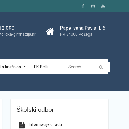
Facebook
Instagram
YouTube
12 090
Pape Ivana Pavla II. 6
tolicka-gimnazija.hr
HR 34000 Požega
Traži...
ka knjižnica
EK Belli
Školski odbor
Informacije o radu