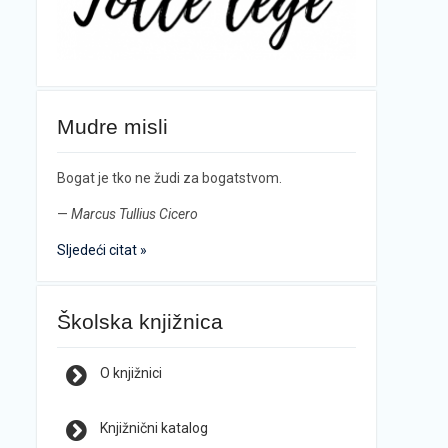
Mudre misli
Bogat je tko ne žudi za bogatstvom.
—
Marcus Tullius Cicero
Sljedeći citat »
Školska knjižnica
O knjižnici
Knjižnični katalog