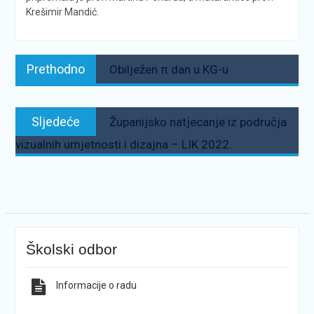
Krešimir Mandić.
Navigacija
Prethodno:
Prethodno
Obilježen π dan u KG-u
objava
Sljedeće:
Sljedeće
Županijsko natjecanje iz područja
vizualnih umjetnosti i dizajna – LIK 2022.
Školski odbor
Informacije o radu