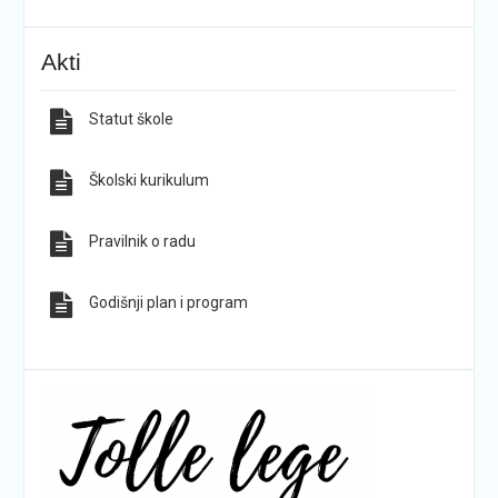
KG-ovci opet na tronu
ŠPD „Pegaz“ Dan državnosti proslavio na majci
Akti
hrvatskih planina
Statut škole
Sve obavijesti
Sve fotografije
Školski kurikulum
Pravilnik o radu
Godišnji plan i program