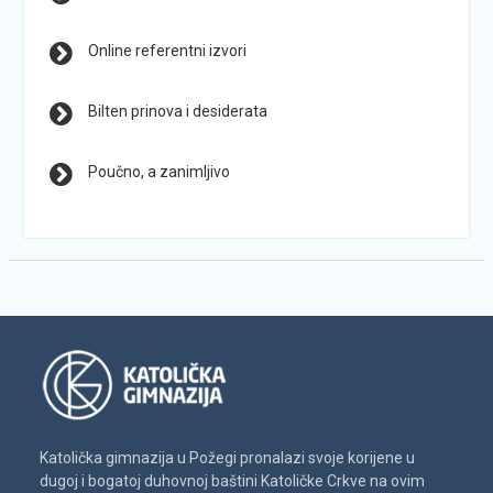
Online referentni izvori
Bilten prinova i desiderata
Poučno, a zanimljivo
Katolička gimnazija u Požegi pronalazi svoje korijene u
dugoj i bogatoj duhovnoj baštini Katoličke Crkve na ovim