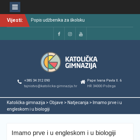
Skip
Popis udžbenika za školsku
Vijesti:
to
godinu 2026./2027.
content
Raspored održavanja
popravnih ispita u školskoj
Facebook
Instagram
YouTube
godini 2025./2026.
Najava promjena u radu i
organizaciji tijekom ljetnog
odmora učenika za školsku
godinu 2025./2026.
Svečanom dodjelom
+385 34 312 090
Pape Ivana Pavla II. 6
maturalnih svjedodžbi
tajnistvo@katolicka-gimnazija.hr
HR 34000 Požega
ispraćena generacija
2022./2026.
Katolička gimnazija
>
Objave
>
Natjecanja
>
Imamo prve i u
Odmor od škole, ali ne i od
engleskom i u biologiji
vrlina
PODJELA MATURALNIH
SVJEDODŽBI
Imamo prve i u engleskom i u biologiji