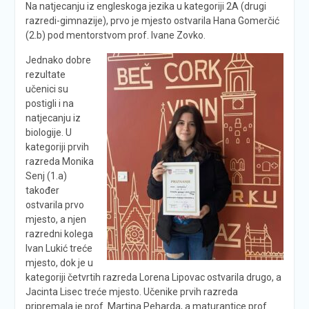
Na natjecanju iz engleskoga jezika u kategoriji 2A (drugi
razredi-gimnazije), prvo je mjesto ostvarila Hana Gomerčić
(2.b) pod mentorstvom prof. Ivane Zovko.
Jednako dobre
rezultate
učenici su
postigli i na
natjecanju iz
biologije. U
kategoriji prvih
razreda Monika
Senj (1.a)
također
ostvarila prvo
mjesto, a njen
razredni kolega
Ivan Lukić treće
mjesto, dok je u
kategoriji četvrtih razreda Lorena Lipovac ostvarila drugo, a
Jacinta Lisec treće mjesto. Učenike prvih razreda
pripremala je prof. Martina Peharda, a maturantice prof.