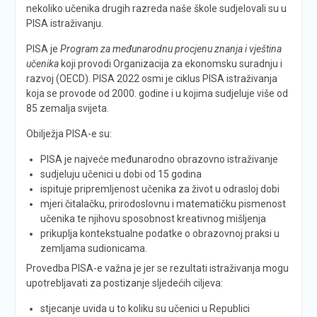
nekoliko učenika drugih razreda naše škole sudjelovali su u
PISA istraživanju.
PISA je
Program za međunarodnu procjenu znanja i vještina
učenika
koji provodi Organizacija za ekonomsku suradnju i
razvoj (OECD). PISA 2022 osmi je ciklus PISA istraživanja
koja se provode od 2000. godine i u kojima sudjeluje više od
85 zemalja svijeta.
Obilježja PISA-e su:
PISA je najveće međunarodno obrazovno istraživanje
sudjeluju učenici u dobi od 15 godina
ispituje pripremljenost učenika za život u odrasloj dobi
mjeri čitalačku, prirodoslovnu i matematičku pismenost
učenika te njihovu sposobnost kreativnog mišljenja
prikuplja kontekstualne podatke o obrazovnoj praksi u
zemljama sudionicama.
Provedba PISA-e važna je jer se rezultati istraživanja mogu
upotrebljavati za postizanje sljedećih ciljeva:
stjecanje uvida u to koliku su učenici u Republici