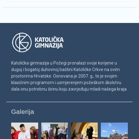
Katolička gimnazija u Požegi pronalazi svoje korijene u
dugoj i bogatoj duhovnoj baštini Katoličke Crkve na ovim
prostorima Hrvatske. Osnovana je 2007. g., te je svojim
klasičnim programom i usmjerenjem požeškom školstvu
dala onu potrebnu širinu koju zavrjeđuju mladi našega kraja.
Galerija