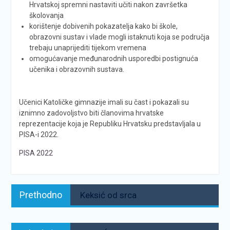
Hrvatskoj spremni nastaviti učiti nakon završetka
školovanja
korištenje dobivenih pokazatelja kako bi škole,
obrazovni sustav i vlade mogli istaknuti koja se područja
trebaju unaprijediti tijekom vremena
omogućavanje međunarodnih usporedbi postignuća
učenika i obrazovnih sustava.
Učenici Katoličke gimnazije imali su čast i pokazali su
iznimno zadovoljstvo biti članovima hrvatske
reprezentacije koja je Republiku Hrvatsku predstavljala u
PISA-i 2022.
PISA 2022
Navigacija
Prethodno:
Prethodno
Keksić od srca
objava
Sljedeće: