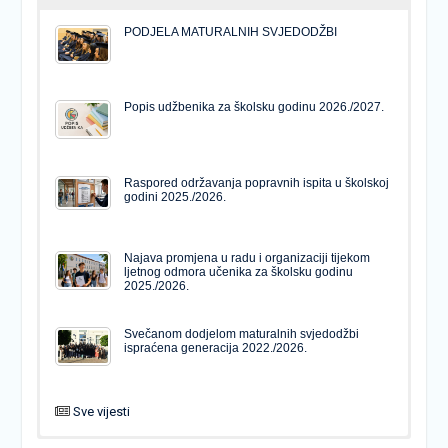
PODJELA MATURALNIH SVJEDODŽBI
Popis udžbenika za školsku godinu 2026./2027.
Raspored održavanja popravnih ispita u školskoj
godini 2025./2026.
Najava promjena u radu i organizaciji tijekom
ljetnog odmora učenika za školsku godinu
2025./2026.
Svečanom dodjelom maturalnih svjedodžbi
ispraćena generacija 2022./2026.
Sve vijesti
PODJELA MATURALNIH SVJEDODŽBI
Svečanom dodjelom maturalnih svjedodžbi