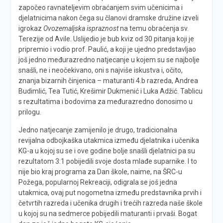
započeo ravnateljevim obraćanjem svim učenicima i
djelatnicima nakon čega su članovi dramske družine izveli
igrokaz
Ovozemaljska ispraznost
na temu obraćenja sv.
Terezije od Avile. Uslijedio je bub kviz od 30 pitanja koji je
pripremio i vodio prof. Paulić, a koji je ujedno predstavljao
još jedno međurazredno natjecanje u kojem su se najbolje
snašli, ne i neočekivano, oni s najviše iskustva i, očito,
znanja bizarnih činjenica – maturanti 4.b razreda, Andrea
Budimlić, Tea Tutić, Krešimir Dukmenić i Luka Adžić. Tablicu
s rezultatima i bodovima za međurazredno donosimo u
prilogu.
Jedno natjecanje zamijenilo je drugo, tradicionalna
revijalna odbojkaška utakmica između djelatnika i učenika
KG-a u kojoj su se i ove godine bolje snašli djelatnici pa su
rezultatom 3:1 pobijedili svoje dosta mlađe suparnike. I to
nije bio kraj programa za Dan škole, naime, na ŠRC-u
Požega, popularnoj Rekreaciji, odigrala se još jedna
utakmica, ovaj put nogometna između predstavnika prvih i
četvrtih razreda i učenika drugih i trećih razreda naše škole
u kojoj su na sedmerce pobijedili maturanti i prvaši. Bogat