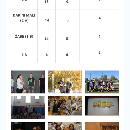
18
4.
ĐAKINI MALI
4
14
5.
(2.A)
ŽABE (1.B)
4
14
5.
2
1.A
6
6.