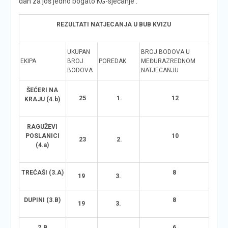
dan za još jedno bogato KG-sjećanje .
REZULTATI NATJECANJA
U
BUB KVIZU
UKUPAN
BROJ BODOVA U
EKIPA
BROJ
POREDAK
MEĐURAZREDNOM
BODOVA
NATJECANJU
ŠEĆERI NA
25
1.
12
KRAJU (4.b)
RAGUŽEVI
POSLANICI
10
23
2.
(4.a)
TREĆAŠI (3.A)
8
19
3.
DUPINI (3.B)
8
19
3.
2.B
6