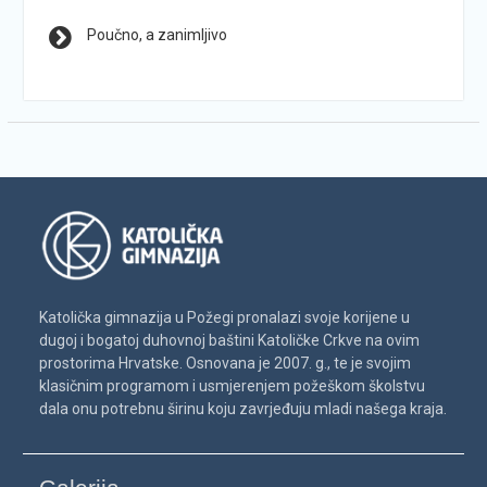
Poučno, a zanimljivo
Katolička gimnazija u Požegi pronalazi svoje korijene u
dugoj i bogatoj duhovnoj baštini Katoličke Crkve na ovim
prostorima Hrvatske. Osnovana je 2007. g., te je svojim
klasičnim programom i usmjerenjem požeškom školstvu
dala onu potrebnu širinu koju zavrjeđuju mladi našega kraja.