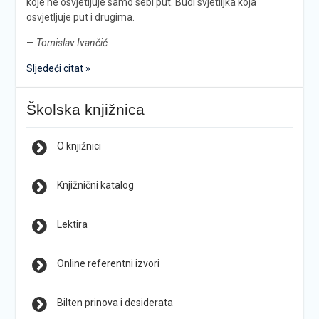
koje ne osvjetljuje samo sebi put. Budi svjetiljka koja
osvjetljuje put i drugima.
—
Tomislav Ivančić
Sljedeći citat »
Školska knjižnica
O knjižnici
Knjižnični katalog
Lektira
Online referentni izvori
Bilten prinova i desiderata