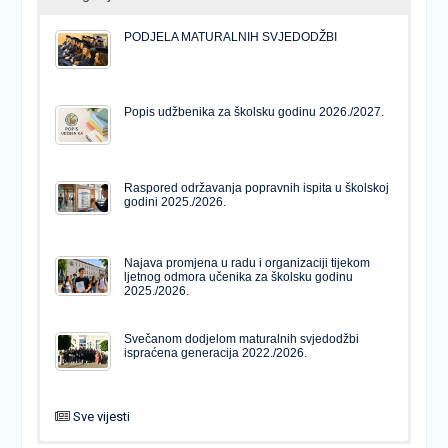
PODJELA MATURALNIH SVJEDODŽBI
Popis udžbenika za školsku godinu 2026./2027.
Raspored održavanja popravnih ispita u školskoj
godini 2025./2026.
Najava promjena u radu i organizaciji tijekom
ljetnog odmora učenika za školsku godinu
2025./2026.
Svečanom dodjelom maturalnih svjedodžbi
ispraćena generacija 2022./2026.
Sve vijesti
PODJELA MATURALNIH SVJEDODŽBI
Svečanom dodjelom maturalnih svjedodžbi