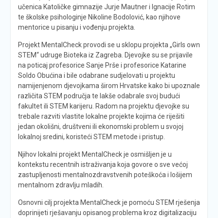
učenica Katoličke gimnazije Jurje Mautner i Ignacije Rotim
te školske psihologinje Nikoline Bodolović, kao njihove
mentorice u pisanju i vođenju projekta.
Projekt MentalCheck provodi se u sklopu projekta „Girls own
STEM“ udruge Bioteka iz Zagreba. Djevojke su se prijavile
na poticaj profesorice Sanje Prše i profesorice Katarine
Soldo Obućina i bile odabrane sudjelovati u projektu
namijenjenom djevojkama širom Hrvatske kako bi upoznale
različita STEM područja te lakše odabrale svoj budući
fakultet ili STEM karijeru. Radom na projektu djevojke su
trebale razviti vlastite lokalne projekte kojima će riješiti
jedan okolišni, društveni ili ekonomski problem u svojoj
lokalnoj sredini, koristeći STEM metode i pristup.
Njihov lokalni projekt MentalCheck je osmišljen je u
kontekstu recentnih istraživanja koja govore o sve većoj
zastupljenosti mentalnozdravstvenih poteškoća i lošijem
mentalnom zdravlju mladih.
Osnovni cilj projekta MentalCheck je pomoću STEM rješenja
doprinijeti rješavanju opisanog problema kroz digitalizaciju