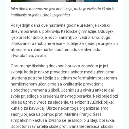
Iako škola neosporno jest institucija, naša je vizija da škola iz
institucije prijeđe u školu zajednicu.
Posljednjih dana ove nastavne godine uređen je školski
dnevni boravak u potkrovlju Katoličke gimnazije. Oduvijek
lijep prostor dobio je novo, zanimljivo i vedro ruho. Dugo
iščekivane raznobojne vreće – fotelje za sjedenje unijele su
atmosferu mladenačke opuštenosti, kreativnosti,
stvaralaštva, života.
Opremanje školskog dnevnog boravka započeto je još
svibnju kada je nakon provedene ankete među učenicima
utvrđena potreba i želja za jednim neformalnim prostorom
namijenjenom učenicima za kvalitetnije provođenje
slobodnog vremena u školi. Učenici su u okviru ankete dali
svoje prijedloge o uređenju dnevnog boravka. Neki prijedlozi
bile su upravo vreće za sjedenje, televizor, zvučnici, biljke,
kuhalo za kavu/čaj. Ubrzo nakon toga organizirali smo
sadnju biljaka uz pomoć prof. Martine Franjić. Šest
simpatičnih kaktusa izvrsno se je uklopilo u ideju boravka.
Dobrotom ravnatelja škole prof. Ivana Bedeničića školski