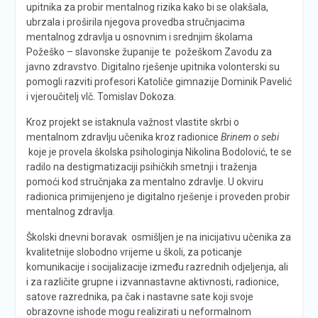
upitnika za probir mentalnog rizika kako bi se olakšala,
ubrzala i proširila njegova provedba stručnjacima
mentalnog zdravlja u osnovnim i srednjim školama
Požeško – slavonske županije te požeškom Zavodu za
javno zdravstvo. Digitalno rješenje upitnika volonterski su
pomogli razviti profesori Katoliče gimnazije Dominik Pavelić
i vjeroučitelj vlč. Tomislav Dokoza.
Kroz projekt se istaknula važnost vlastite skrbi o
mentalnom zdravlju učenika kroz radionice
Brinem o sebi
koje je provela školska psihologinja Nikolina Bodolović, te se
radilo na destigmatizaciji psihičkih smetnji i traženja
pomoći kod stručnjaka za mentalno zdravlje. U okviru
radionica primijenjeno je digitalno rješenje i proveden probir
mentalnog zdravlja.
Školski dnevni boravak osmišljen je na inicijativu učenika za
kvalitetnije slobodno vrijeme u školi, za poticanje
komunikacije i socijalizacije između razrednih odjeljenja, ali
i za različite grupne i izvannastavne aktivnosti, radionice,
satove razrednika, pa čak i nastavne sate koji svoje
obrazovne ishode mogu realizirati u neformalnom