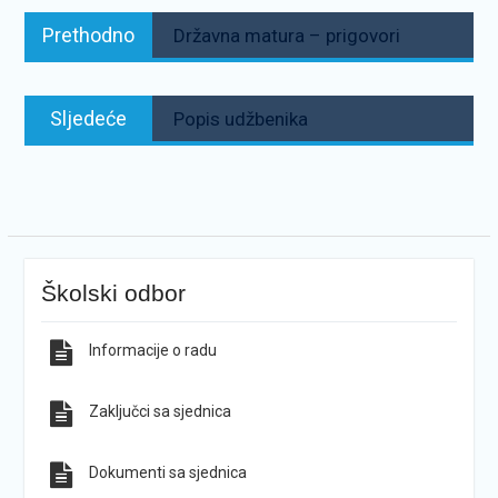
Navigacija
Prethodno:
Prethodno
Državna matura – prigovori
objava
Sljedeće:
Sljedeće
Popis udžbenika
Školski odbor
Informacije o radu
Zaključci sa sjednica
Dokumenti sa sjednica