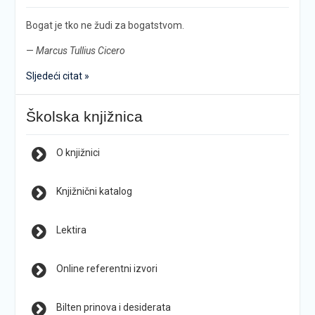
Bogat je tko ne žudi za bogatstvom.
—
Marcus Tullius Cicero
Sljedeći citat »
Školska knjižnica
O knjižnici
Knjižnični katalog
Lektira
Online referentni izvori
Bilten prinova i desiderata