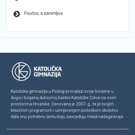
Poučno, a zanimljivo
Katolička gimnazija u Požegi pronalazi svoje korijene u
dugoj i bogatoj duhovnoj baštini Katoličke Crkve na ovim
prostorima Hrvatske. Osnovana je 2007. g., te je svojim
klasičnim programom i usmjerenjem požeškom školstvu
dala onu potrebnu širinu koju zavrjeđuju mladi našega kraja.