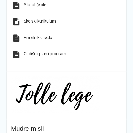
Statut škole
Sve obavijesti
Sve fotografije
Školski kurikulum
Pravilnik o radu
Godišnji plan i program
Mudre misli