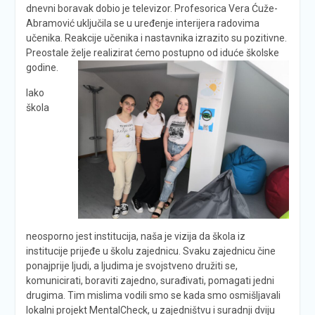
dnevni boravak dobio je televizor. Profesorica Vera Ćuže-
Abramović uključila se u uređenje interijera radovima
učenika. Reakcije učenika i nastavnika izrazito su pozitivne.
Preostale želje realizirat ćemo postupno od iduće školske
godine.
Iako
škola
neosporno jest institucija, naša je vizija da škola iz
institucije prijeđe u školu zajednicu. Svaku zajednicu čine
ponajprije ljudi, a ljudima je svojstveno družiti se,
komunicirati, boraviti zajedno, surađivati, pomagati jedni
drugima. Tim mislima vodili smo se kada smo osmišljavali
lokalni projekt MentalCheck, u zajedništvu i suradnji dviju