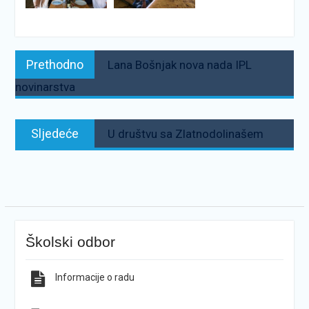
Navigacija
Prethodno:
Prethodno
Lana Bošnjak nova nada IPL
objava
novinarstva
Sljedeće:
Sljedeće
U društvu sa Zlatnodolinašem
Školski odbor
Informacije o radu