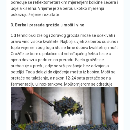
određuje se reflektometarskim mjerenjem količine šećera i
udjela kiselina. Vrijeme je za berbu ukoliko mjerenja
pokazuju željene rezultate.
3. Berba i prerada grožđa u mošt i vino
Od tehnološki zrelog i zdravog grožđa može se očekivati i
pravo vino visoke kvalitete. Najbolji uvjeti za berbu su suho i
toplo vrijeme zbog toga što se time dobiva kvalitetniji mošt.
Grožđe se bere u prikolice od nehrđajućeg čelika te se u
njima dovozi u podrum na preradu. Bijelo grožđe se
prebacuje u prešu, gdje se vrši prešanje bez odvajanja
peteljki. Tada dolazi do cijeđenja mošta iz bobica. Mošt se
pretače na taloženje, a nakon 12-24 sata pretače se na
fermentaciju u inox-tankove.
Moštomjerom se određuje