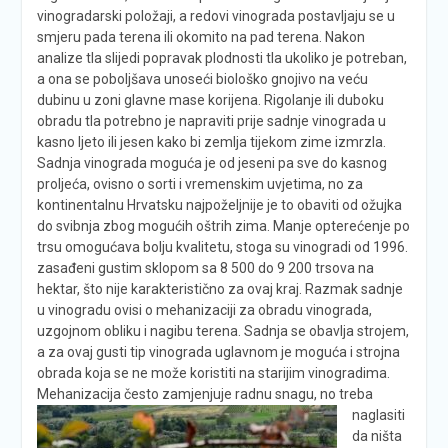
vinogradarski položaji, a redovi vinograda postavljaju se u
smjeru pada terena ili okomito na pad terena. Nakon
analize tla slijedi popravak plodnosti tla ukoliko je potreban,
a ona se poboljšava unoseći biološko gnojivo na veću
dubinu u zoni glavne mase korijena. Rigolanje ili duboku
obradu tla potrebno je napraviti prije sadnje vinograda u
kasno ljeto ili jesen kako bi zemlja tijekom zime izmrzla.
Sadnja vinograda moguća je od jeseni pa sve do kasnog
proljeća, ovisno o sorti i vremenskim uvjetima, no za
kontinentalnu Hrvatsku najpoželjnije je to obaviti od ožujka
do svibnja zbog mogućih oštrih zima. Manje opterećenje po
trsu omogućava bolju kvalitetu, stoga su vinogradi od 1996.
zasađeni gustim sklopom sa 8 500 do 9 200 trsova na
hektar, što nije karakteristično za ovaj kraj. Razmak sadnje
u vinogradu ovisi o mehanizaciji za obradu vinograda,
uzgojnom obliku i nagibu terena. Sadnja se obavlja strojem,
a za ovaj gusti tip vinograda uglavnom je moguća i strojna
obrada koja se ne može koristiti na starijim vinogradima.
Mehanizacija često zamjenjuje radnu snagu,
no treba
naglasiti
da ništa