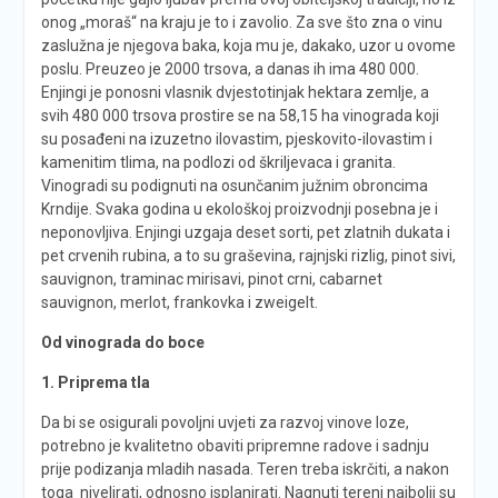
onog „moraš“ na kraju je to i zavolio. Za sve što zna o vinu
zaslužna je njegova baka, koja mu je, dakako, uzor u ovome
poslu. Preuzeo je 2000 trsova, a danas ih ima 480 000.
Enjingi je ponosni vlasnik dvjestotinjak hektara zemlje, a
svih 480 000 trsova prostire se na 58,15 ha vinograda koji
su posađeni na izuzetno ilovastim, pjeskovito-ilovastim i
kamenitim tlima, na podlozi od škriljevaca i granita.
Vinogradi su podignuti na osunčanim južnim obroncima
Krndije. Svaka godina u ekološkoj proizvodnji posebna je i
neponovljiva. Enjingi uzgaja deset sorti, pet zlatnih dukata i
pet crvenih rubina, a to su graševina, rajnjski rizlig, pinot sivi,
sauvignon, traminac mirisavi, pinot crni, cabarnet
sauvignon, merlot, frankovka i zweigelt.
Od vinograda do boce
1. Priprema tla
Da bi se osigurali povoljni uvjeti za razvoj vinove loze,
potrebno je kvalitetno obaviti pripremne radove i sadnju
prije podizanja mladih nasada. Teren treba iskrčiti, a nakon
toga nivelirati, odnosno isplanirati. Nagnuti tereni najbolji su