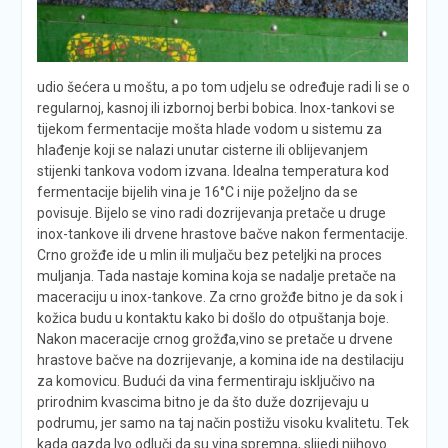
udio šećera u moštu, a po tom udjelu se određuje radi li se o
regularnoj, kasnoj ili izbornoj berbi bobica. Inox-tankovi se
tijekom fermentacije mošta hlade vodom u sistemu za
hlađenje koji se nalazi unutar cisterne ili oblijevanjem
stijenki tankova vodom izvana. Idealna temperatura kod
fermentacije bijelih vina je 16°C i nije poželjno da se
povisuje. Bijelo se vino radi dozrijevanja pretače u druge
inox-tankove ili drvene hrastove bačve nakon fermentacije.
Crno grožđe ide u mlin ili muljaču bez peteljki na proces
muljanja. Tada nastaje komina koja se nadalje pretače na
maceraciju u inox-tankove. Za crno grožđe bitno je da sok i
kožica budu u kontaktu kako bi došlo do otpuštanja boje.
Nakon maceracije crnog grožđa,vino se pretače u drvene
hrastove bačve na dozrijevanje, a komina ide na destilaciju
za komovicu. Budući da vina fermentiraju isključivo na
prirodnim kvascima bitno je da što duže dozrijevaju u
podrumu, jer samo na taj način postižu visoku kvalitetu. Tek
kada gazda Ivo odluči da su vina spremna, slijedi njihovo