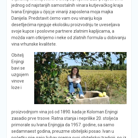
jednog od najstarijih samostalnih vinara kutjevačkog kraja
Ivana Enjingija u čijoj je vinariji zaposlena moja majka
Danijela. Predstavit ćemo vam ovu vinariju koja
desetljećima njeguje ekološku proizvodnju te uveseljava
svoje kupce i poslovne partnere zlatnim kapljicama, a
možda vam otkrijemo i neke od zlatnih formula u dobivanju
vina vrhunske kvalitete.
Obitelj
Enjingi
bavi se
uzgojem
vinove
loze i
proizvodnjom vina još od 1890. kada je Koloman Enjingi
zasadio prve trsove. Ratna stanja i neprilike 20. stoljeća
primorale su Ivana Enjingija da 1957. godine, sa samo
sedamnaest godina, preuzme obiteljski posao. Ivan u
početku nije gajio ljubav prema ovoj obiteljskoj tradiciji, no iz