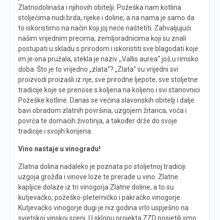
Zlatnodolinaša i njihovih obitelji. Požeška nam kotlina
stoljećima nudi brda, rijeke i doline, a na nama je samo da
to iskoristimo na način koji joj neće naštetiti. Zahvaljujući
našim vrijednim precima, zemljoradnicima koji su znali
postupati u skladu s prirodom i iskoristiti sve blagodati koje
im je ona pružala, stekla je naziv ,,Vallis aurea“ još u rimsko
doba. Što je to vrijedno „zlata“? „Zlata“ su vrijedni svi
proizvodi proizašli iz nje, sve prirodne ljepote, sve stoljetne
tradicije koje se prenose s koljena na koljeno i svi stanovnici
Požeške kotline. Danas se većina slavonskih obitelji i dalje
bavi obradom zlatnih površina, uzgojem žitarica, voća i
povrća te domaćih životinja, a također drže do svoje
tradicije i svojih korijena.
Vino nastaje u vinogradu!
Zlatna dolina nadaleko je poznata po stoljetnoj tradiciji
uzgoja grožđa i vinove loze te prerade u vino. Zlatne
kapljice dolaze iz tri vinogorja Zlatne doline, a to su
kutjevačko, požeško-pleterničko i pakračko vinogorje.
Kutjevačko vinogorje dugi je niz godina vrlo uspješno na
svjetskoj vinskoj sceni. U sklopu projekta ZZD posjetili smo