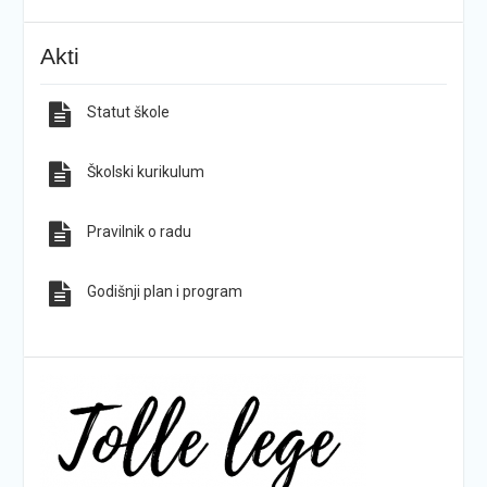
KG-ovci opet na tronu
ŠPD „Pegaz“ Dan državnosti proslavio na majci
Akti
hrvatskih planina
Statut škole
Sve obavijesti
Sve fotografije
Školski kurikulum
Pravilnik o radu
Godišnji plan i program