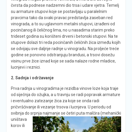
čvrsta da podnese nadzemni dio trsa i udare vjetra. Temelj
su armature stupovi koje se postavljaju u paralelnim
pravcima tako da svaki pravac predstavlja zaseban red
vinograda, a to su uglavnom metalni stupovi, izrađeni od
pocinčanog ili čeličnog lima, no u nasadima starim preko
trideset godina su korišteni drveni i betonski stupovi. Na te
stupove dolazi tri reda pocinčanih čeličnih žica između kojih
se odvijaju sve daljnje radnje u vinogradu. Na proljeće treće
godine se ponovno odstranjuju brandusi, a trsovi dosežu
visinu prve žice iznad koje se sada nalaze rodne mladice,
lucnjevi i reznici.
2. Sadnja i održavanje
Prva radnja u vinogradima je rezidba vinove loze koja traje
od siječnja do ožujka, a u travnju se radi popravak armature
i eventualno zatezanje žica za koje se onda radi
pričvršćivanje ili vezanje trsova i lucnjeva. U periodu od
svibnja do srpnja
najmanje se četiri puta malčira (mehanički
uništava
korov ili