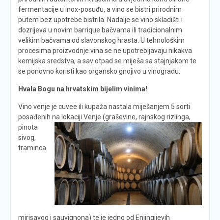
fermentacije u inox-posuđu, a vino se bistri prirodnim
putem bez upotrebe bistrila. Nadalje se vino skladišti i
dozrijeva u novim barrique bačvama ili tradicionalnim
velikim bačvama od slavonskog hrasta. U tehnološkim
procesima proizvodnje vina se ne upotrebljavaju nikakva
kemijska sredstva, a sav otpad se miješa sa stajnjakom te
se ponovno koristi kao organsko gnojivo u vinogradu.
Hvala Bogu na hrvatskim bijelim vinima!
Vino venje je cuvee ili kupaža nastala miješanjem 5 sorti
posađenih na lokaciji Venje (graševine, rajnskog rizlinga,
pinota
sivog,
traminca
mirisavog i sauvignona) te je jedno od Enjingijevih