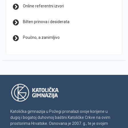
Online referentni izvori
Bilten prinova i desiderata
Poučno, a zanimljivo
Katolička gimnazija u Požegi pronalazi svoje korijene u
dugoj i bogatoj duhovnoj baštini Katoličke Crkve na ovim
prostorima Hrvatske. Osnovana je 2007. g., te je svojim