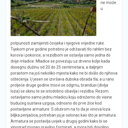
ne može
u
potpunosti zamijeniti čovjeka i njegove vrijedne ruke.
Tijekom prve godine potrebno je održavati tlo rahlim bez
korova i pokorice, a rezidbom se ostavlja samo jedna do
dvije mladice. Mladice se povezuju uz drveno kolje kada
dosegnu dužinu od 20 do 25 centimetara, a daljnjim
porastom na još nekoliko mjesta kako ne bi došlo do njihova
oštećenja. U jesen se izvršava duboka obrada tla, a u rano
proljeće druge godine trsovi se odgrnu, brandusi (divlja
loza) se skinu te se istodobno obavlja i rezidba. Rezom
ostavljamo samo jednu mladicu koju odrežemo do visine
budućeg sustava uzgoja, odnosno do prve žice kod
postavljene armature. S obzirom na to da je vinova loza
biljka penjačica, potreban joj je oslonac kao što je armatura.
Armatura se postavlja uvijek u drugoj godini kako bi se
vinograd mogao pravilno formirati, a mora biti dovoljno