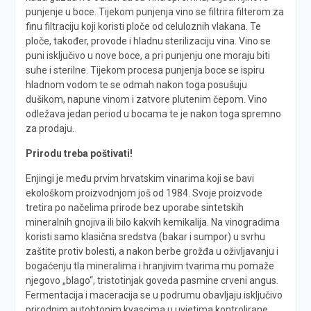
punjenje u boce. Tijekom punjenja vino se filtrira filterom za
finu filtraciju koji koristi ploče od celuloznih vlakana. Te
ploče, također, provode i hladnu sterilizaciju vina. Vino se
puni isključivo u nove boce, a pri punjenju one moraju biti
suhe i sterilne. Tijekom procesa punjenja boce se ispiru
hladnom vodom te se odmah nakon toga posušuju
dušikom, napune vinom i zatvore plutenim čepom. Vino
odležava jedan period u bocama te je nakon toga spremno
za prodaju.
Prirodu treba poštivati!
Enjingi je među prvim hrvatskim vinarima koji se bavi
ekološkom proizvodnjom još od 1984. Svoje proizvode
tretira po načelima prirode bez uporabe sintetskih
mineralnih gnojiva ili bilo kakvih kemikalija. Na vinogradima
koristi samo klasična sredstva (bakar i sumpor) u svrhu
zaštite protiv bolesti, a nakon berbe grožđa u oživljavanju i
bogaćenju tla mineralima i hranjivim tvarima mu pomaže
njegovo „blago“, tristotinjak goveda pasmine crveni angus.
Fermentacija i maceracija se u podrumu obavljaju isključivo
prirodnim autohtonim kvascima u uvjetima kontrolirane