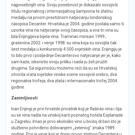
najposebnijih vina. Svoju posebnost je dokazalo osvojivši
titulu regionalnog i internacijalnog šampiona te zlatnu
medalju na prvom prestižnom natjecanju londonskog
časopisa Decanter. Hrvatska je 2004. godine poslala samo ti
uzorka vina na natjecanje ovog časopisa, a sva tri vina su
bila Enjingijeva bijela vina. Traminac mirisavi 1999.,
graševina 2002. i venje 1998. su vina koja su osvojila čak
šest medalja u konkurenciji 4 500 svjetskih vina. Enjingiju je
to bilo prvo i posljednje Decanterovo natjecanje jer je, kako
sam kaže, iskoristio svoju priliku i sada ju želi pružiti
drugima. Sa sigurnošću možemo reći da su se Hrvatskoj
otvorila vrata svjetske vinske scene osvojivši srebro, dva
regionalna trofeja, dva zlata i internacionalni trofej 2004.
godine.
Zanimljivosti
Ivan Enjingi je prvi hrvatski privatnik koji je flaširao vina i čija
su se vina našla na vinskoj karti poznatog hotela Esplanade
u Zagrebu. Imao je prvo ekološko vino u bivšoj državi što je
službeno potvrđeno dobivanjem „zelenog“ znaka 1989.
godine. Prvi je vinar koji je donio prvog zlatnog Decantera u