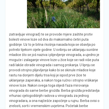
zatravljuje vinograd) te se provode mjere zaštite protiv
bolesti vinove loze od dva do maksimalno četiri puta
godišnje. Uz to je bitna i košnja nasada koja se obavlja po
potrebi tijekom cijele godine. U svibnju se uklanjaju suvišne
mladice što se još naziva i plijevljenje vinograda, a ujedno je
moguće i zalaganje vinove loze u žice koje se radi više puta
radi lakše obrade vinograda i samog prskanja. U lipnju se
provodi strojno plijevljenje kako bi se skinule mladice koje
rastu na donjem dijelu trsa koji je ispod prve žice te
uklanjanje zaperaka, a nakon toga ručno i strojno vršikanje
vinove loze. Nakon svega toga slijedi faza mirovanja
vinograda do same berbe grožđa. Berba grožđa predstavlja
vrhunac cjelogodišnjih radova u vinogradu za jednog
vinogradara, a ona najčešće započinje u rujnu. Berba ovisi o
zrelosti, sorti i vremenskim uvjetima. Početak berbe