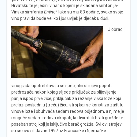
Hrvatsku te je jedini vinar o kojem je skladana simfonija-
Vinska simfonija
Enjingi
. Iako su mu 83 godine, svako svoje
vino pravi da bude veliko i još uvijek je dječak u duši.
U obradi
vinograda upotrebljavaju se specijalni strojevi poput
predrezača nakon kojeg slijede priključak za plijevljenje
panja ispod prve žice, priključak za rezanje viška loze koja
prelazi posljednju (treću) žicu, stroj koji se koristi za zaštitu
vinove loze i obuhvaća sedam redova odjednom, a njime je
moguće sedam redova okopati, kultivirati ili brati grožđe te
poseban stroj koji je isključivo berač grožđa. Svi ovi strojevi
su se uvozili davne 1997. iz Francuske i Njemačke.