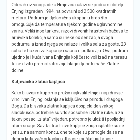
Odmah uz vinograde u Hrnjevcu nalazi se podrum obitelji
Enjingi izgrađen 1994. na površini od 2 500 kvadratnih
metara. Podrum je djelomično ukopan u brdo što
omogućuje da temperatura tijekom godine uglavnom ne
varira. Veliki inox tankovi, nizovi drvenih hrastovih bačava te
arhivska kolekcija samo su neke od senzacija ovoga
podruma, a iznad njega se nalaze i velika sala za goste, 23
soba te bazen za kupanje i sauna u potkrovlju. Ovaj podrum
ujedno je i kuća Ivana Enjingija koji često voli izaći na terasu
te se diviti i promatrati svoje blago i ljepotu naše Zlatne
doline.
Kutjevačka zlatna kapljica
Kako bi svojim kupcima pružio najkvalitetnije i najzdravije
vino, Ivan Enjingi oslanja se isključivo na prirodu i dragoga
Boga. Da bi svaka zlatna kapljica dospjela do svakog
sladokusca, potrebne su vrlo sposobne i zlatne ruke, a za
takav posao, „zlata“ vrijedan, potrebno je uložiti i posljednji
atom snage. Sav taj trud i sve kapljice znoja isplatile su se
jer su, na samom koncu, one te koje su pomogle da se na
dobroj kutjevačkoj kapljici othrane i odškoluju brojne