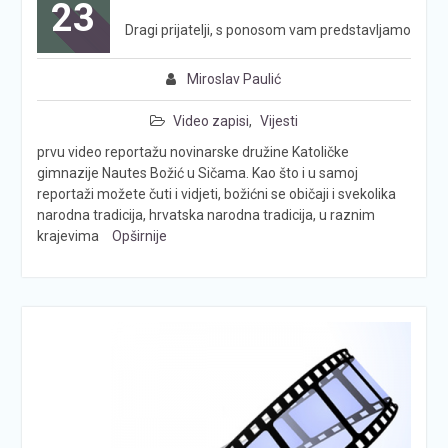
23
Dragi prijatelji, s ponosom vam predstavljamo
Miroslav Paulić
Video zapisi
,
Vijesti
prvu video reportažu novinarske družine Katoličke
gimnazije Nautes Božić u Sičama. Kao što i u samoj
reportaži možete čuti i vidjeti, božićni se običaji i svekolika
narodna tradicija, hrvatska narodna tradicija, u raznim
krajevima
Opširnije