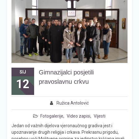
Gimnazijalci posjetili
SIJ
12
pravoslavnu crkvu
Ružica Antolović
Fotogalerije
,
Video zapisi
,
Vijesti
Jedan od važnih dijelova vjeronaučnog gradiva jest i
upoznavanje drugih religija i crkava. Prekrasnu prigodu,
posebno uoči Molitvene osmine za jedinstvo kršćana imali