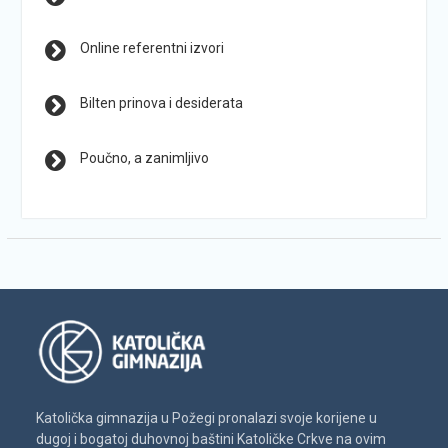
Online referentni izvori
Bilten prinova i desiderata
Poučno, a zanimljivo
Katolička gimnazija u Požegi pronalazi svoje korijene u
dugoj i bogatoj duhovnoj baštini Katoličke Crkve na ovim