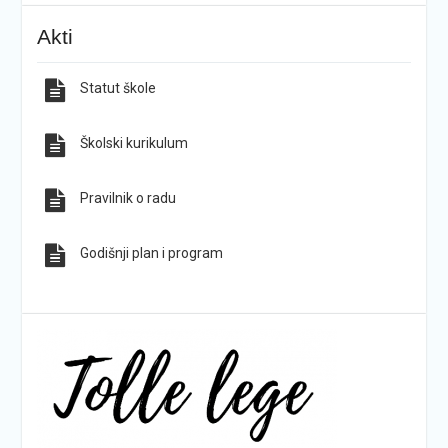
KG-ovci opet na tronu
ŠPD „Pegaz“ Dan državnosti proslavio na majci
Akti
hrvatskih planina
Statut škole
Sve obavijesti
Sve fotografije
Školski kurikulum
Pravilnik o radu
Godišnji plan i program