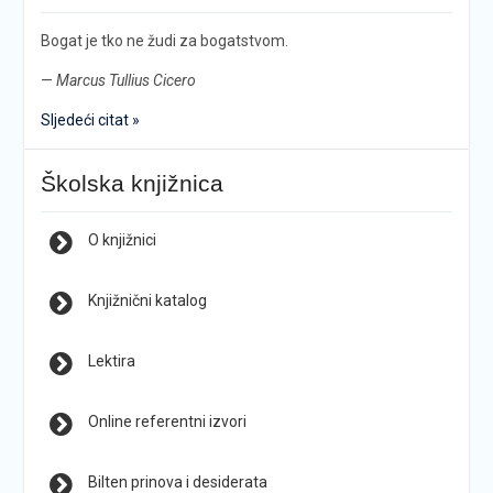
Bogat je tko ne žudi za bogatstvom.
—
Marcus Tullius Cicero
Sljedeći citat »
Školska knjižnica
O knjižnici
Knjižnični katalog
Lektira
Online referentni izvori
Bilten prinova i desiderata