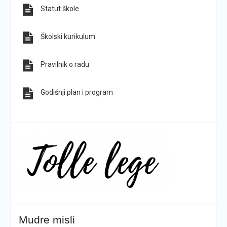
Statut škole
Sve obavijesti
Sve fotografije
Školski kurikulum
Pravilnik o radu
Godišnji plan i program
Mudre misli