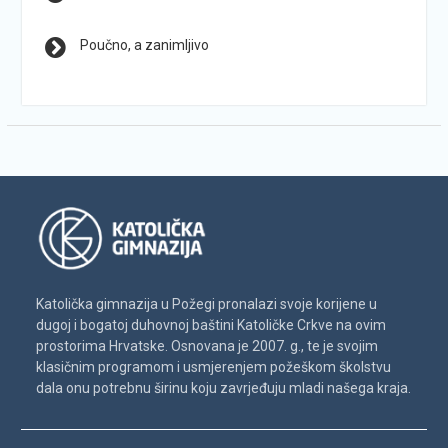
Poučno, a zanimljivo
Katolička gimnazija u Požegi pronalazi svoje korijene u
dugoj i bogatoj duhovnoj baštini Katoličke Crkve na ovim
prostorima Hrvatske. Osnovana je 2007. g., te je svojim
klasičnim programom i usmjerenjem požeškom školstvu
dala onu potrebnu širinu koju zavrjeđuju mladi našega kraja.