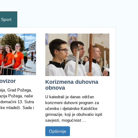
Sport
ovizor
Korizmena duhovna
obnova
ija, Grad Požega,
azija Požega, naše
U katedrali je danas održan
su domaćini 13. Sutra
korizmeni duhovni program za
čke mladeži. Sada i
učenike i djelatnike Katoličke
gimnazije, koji je obuhvatio ispit
savjesti, mogućnost ...
Opširnije