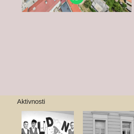
Aktivnosti
Školsko
Dramsko-
planinarsko