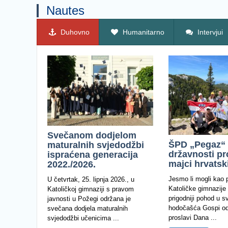
Nautes
Duhovno
Humanitarno
Intervjui
Svečanom dodjelom
ŠPD „Pegaz“
maturalnih svjedodžbi
državnosti pr
ispraćena generacija
majci hrvatsk
2022./2026.
Jesmo li mogli kao p
U četvrtak, 25. lipnja 2026., u
Katoličke gimnazije 
Katoličkoj gimnaziji s pravom
prigodniji pohod u s
javnosti u Požegi održana je
hodočašća Gospi od
svečana dodjela maturalnih
proslavi Dana ...
svjedodžbi učenicima ...