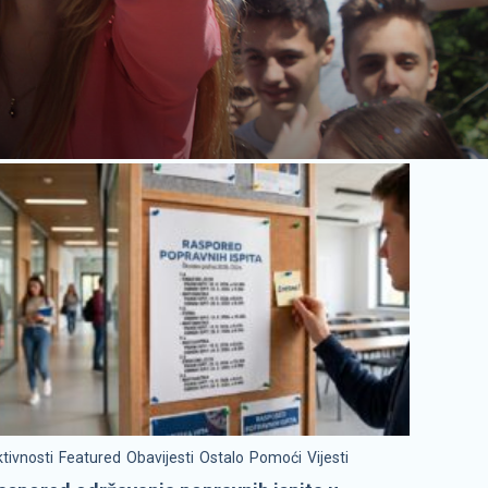
tivnosti
Featured
Obavijesti
Ostalo
Pomoći
Vijesti