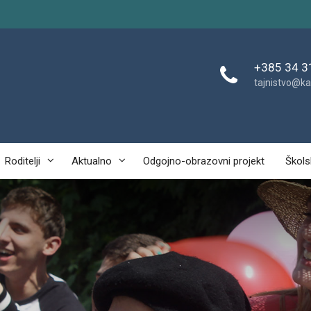
+385 34 3
tajnistvo@ka
Roditelji
Aktualno
Odgojno-obrazovni projekt
Škols