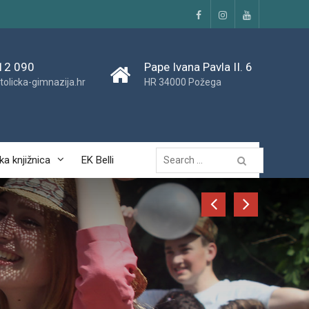
Facebook
Instagram
YouTube
12 090
Pape Ivana Pavla II. 6
tolicka-gimnazija.hr
HR 34000 Požega
Traži...
ka knjižnica
EK Belli