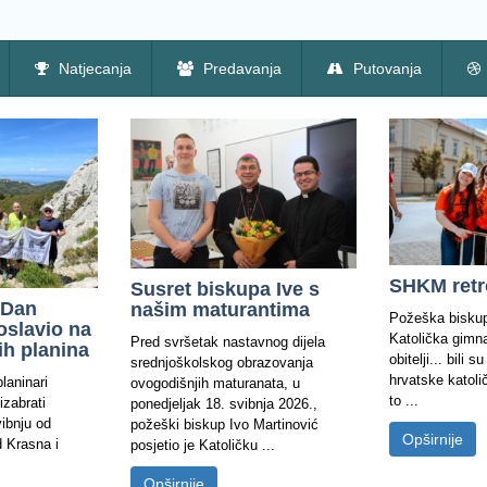
Natjecanja
Predavanja
Putovanja
SHKM retr
Susret biskupa Ive s
 Dan
našim maturantima
Požeška biskup
oslavio na
Katolička gimn
Pred svršetak nastavnog dijela
ih planina
obitelji... bili 
srednjoškolskog obrazovanja
hrvatske katoli
laninari
ovogodišnjih maturanata, u
to ...
izabrati
ponedjeljak 18. svibnja 2026.,
vibnju od
požeški biskup Ivo Martinović
Opširnije
 Krasna i
posjetio je Katoličku ...
Opširnije