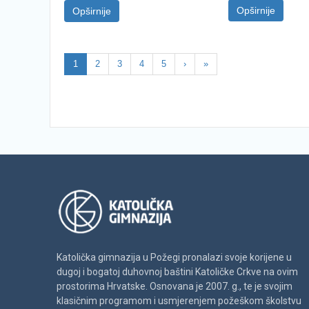
Opširnije
Opširnije
1
2
3
4
5
›
»
Katolička gimnazija u Požegi pronalazi svoje korijene u
dugoj i bogatoj duhovnoj baštini Katoličke Crkve na ovim
prostorima Hrvatske. Osnovana je 2007. g., te je svojim
klasičnim programom i usmjerenjem požeškom školstvu