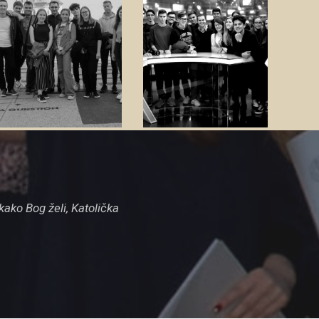
glazbeni
TV sekcija
sastav
Zanima
me
Zanima
me
ko kako Bog želi, Katolička