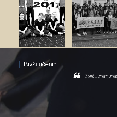
jezična
društvo
radionica
Pegaz
Zanima
me
Zanima
me
Bivši učenici
Želiš li znati, zna