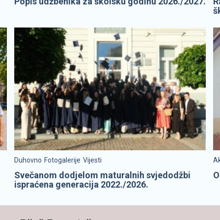
Popis udžbenika za školsku godinu 2026./2027.
R
š
Duhovno
Fotogalerije
Vijesti
Ak
Svečanom dodjelom maturalnih svjedodžbi
O
ispraćena generacija 2022./2026.