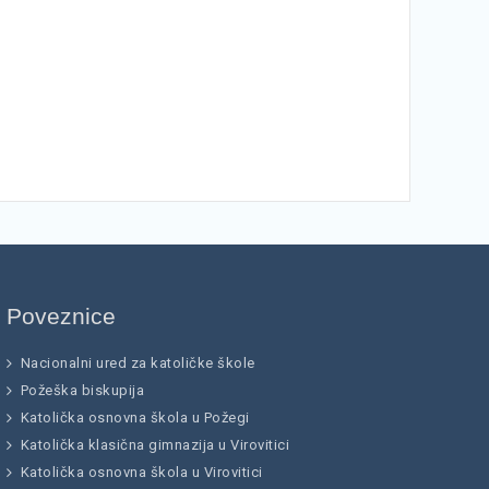
Poveznice
Nacionalni ured za katoličke škole
Požeška biskupija
Katolička osnovna škola u Požegi
Katolička klasična gimnazija u Virovitici
Katolička osnovna škola u Virovitici