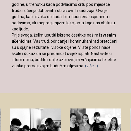
godine, u trenutku kada podvlačimo crtu pod mjesece
truda i učenja duhovnih i obrazovnih sadržaja. Ova je
godina, kao i svaka do sada, bila ispunjena usponima i
padovima, ali i neprocjenjivim lekcijama koje nas oblikuju
kao ljude.
Prije svega, želim uputiti iskrene čestitke našim
izvrsnim
učenicima
. Vaš trud, odricanje i kontinuirani rad pretočeni
su u sjajne rezultate i visoke ocjene. Vi ste ponos naše
škole i dokaz da se predanost uvijek isplati. Nastavite u
istom ritmu, budite i dalje uzor svojim vršnjacima te letite
visoko prema svojim budućim ciljevima.
(više…)
Novinarska