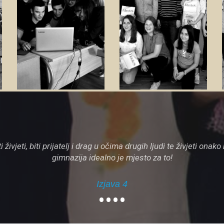
KRUG
družina
Zanima
me
Zanima
me
ti živjeti, biti prijatelj i drag u očima drugih ljudi te živjeti ona
gimnazija idealno je mjesto za to!
Izjava 4
•
•
•
•