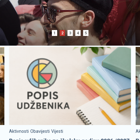
1
2
3
4
5
Aktivnosti
Obavijesti
Vijesti
Ak