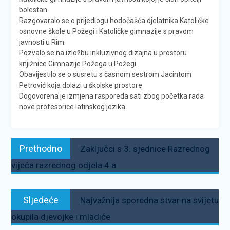
bolestan.
Razgovaralo se o prijedlogu hodočašća djelatnika Katoličke
osnovne škole u Požegi i Katoličke gimnazije s pravom
javnosti u Rim.
Pozvalo se na izložbu inkluzivnog dizajna u prostoru
knjižnice Gimnazije Požega u Požegi.
Obavijestilo se o susretu s časnom sestrom Jacintom
Petrović koja dolazi u školske prostore.
Dogovorena je izmjena rasporeda sati zbog početka rada
nove profesorice latinskog jezika.
Navigacija
Prethodno:
Prethodno
Zaključci s 3. sjednice Razrednog
objava
vijeća razrednog odjela 4.a
Sljedeće:
Sljedeće
Najvažnija sporedna stvar na svijetu
okupila djevojke i mladiće