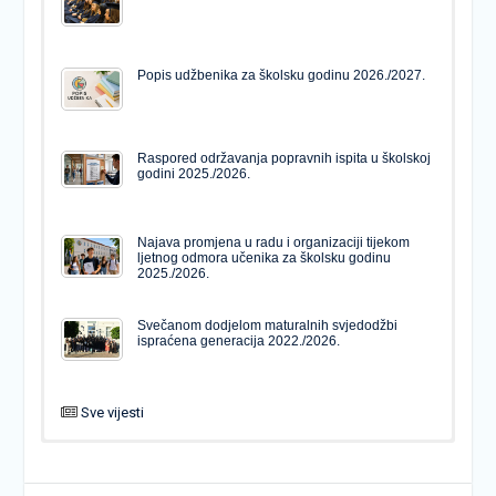
Popis udžbenika za školsku godinu 2026./2027.
Raspored održavanja popravnih ispita u školskoj
godini 2025./2026.
Najava promjena u radu i organizaciji tijekom
ljetnog odmora učenika za školsku godinu
2025./2026.
Svečanom dodjelom maturalnih svjedodžbi
ispraćena generacija 2022./2026.
Sve vijesti
PODJELA MATURALNIH SVJEDODŽBI
Svečanom dodjelom maturalnih svjedodžbi
ispraćena generacija 2022./2026.