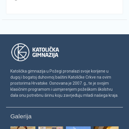
Katolička gimnazija u Požegi pronalazi svoje korijene u
dugoj i bogatoj duhovnoj baštini Katoličke Crkve na ovim
prostorima Hrvatske. Osnovana je 2007. g., te je svojim
klasičnim programom i usmjerenjem požeškom školstvu
dala onu potrebnu širinu koju zavrjeđuju mladi našega kraja.
Galerija