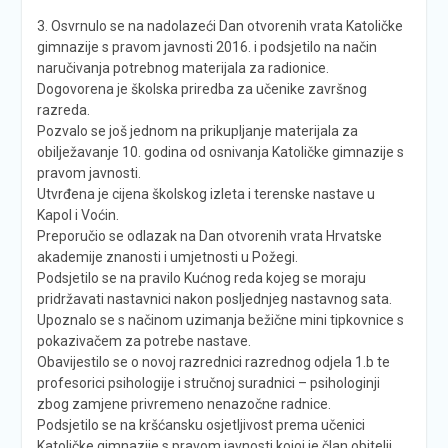
3. Osvrnulo se na nadolazeći Dan otvorenih vrata Katoličke
gimnazije s pravom javnosti 2016. i podsjetilo na način
naručivanja potrebnog materijala za radionice.
Dogovorena je školska priredba za učenike završnog
razreda.
Pozvalo se još jednom na prikupljanje materijala za
obilježavanje 10. godina od osnivanja Katoličke gimnazije s
pravom javnosti.
Utvrđena je cijena školskog izleta i terenske nastave u
Kapol i Voćin.
Preporučio se odlazak na Dan otvorenih vrata Hrvatske
akademije znanosti i umjetnosti u Požegi.
Podsjetilo se na pravilo Kućnog reda kojeg se moraju
pridržavati nastavnici nakon posljednjeg nastavnog sata.
Upoznalo se s načinom uzimanja bežične mini tipkovnice s
pokazivačem za potrebe nastave.
Obavijestilo se o novoj razrednici razrednog odjela 1.b te
profesorici psihologije i stručnoj suradnici – psihologinji
zbog zamjene privremeno nenazočne radnice.
Podsjetilo se na kršćansku osjetljivost prema učenici
Katoličke gimnazije s pravom javnosti kojoj je član obitelji