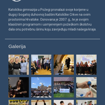
Katolička gimnazija u Požegi pronalazi svoje korijene u
dugoj i bogatoj duhovnoj baštini Katoličke Crkve na ovim
prostorima Hrvatske. Osnovana je 2007. g., te je svojim
klasičnim programom i usmjerenjem požeškom školstvu
dala onu potrebnu širinu koju zavrjeđuju mladi našega kraja.
Galerija