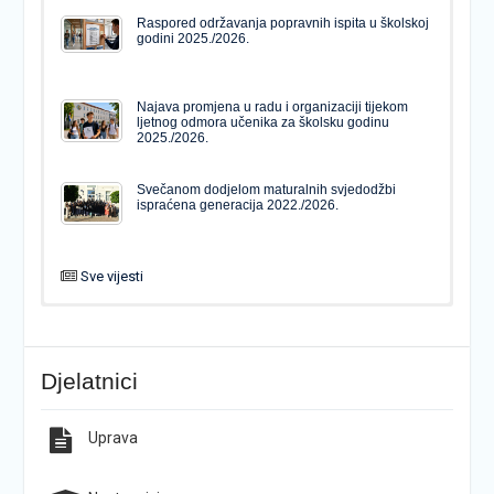
Raspored održavanja popravnih ispita u školskoj
godini 2025./2026.
Najava promjena u radu i organizaciji tijekom
ljetnog odmora učenika za školsku godinu
2025./2026.
Svečanom dodjelom maturalnih svjedodžbi
ispraćena generacija 2022./2026.
Sve vijesti
PODJELA MATURALNIH SVJEDODŽBI
Svečanom dodjelom maturalnih svjedodžbi
ispraćena generacija 2022./2026.
Djelatnici
Popis udžbenika za školsku godinu 2026./2027.
Natječaj za upis u 1. razred Katoličke gimnazije s
pravom javnosti
Uprava
Raspored održavanja popravnih ispita u školskoj
Završno predstavljanje projekta “Brojevi u Bibliji”
godini 2025./2026.