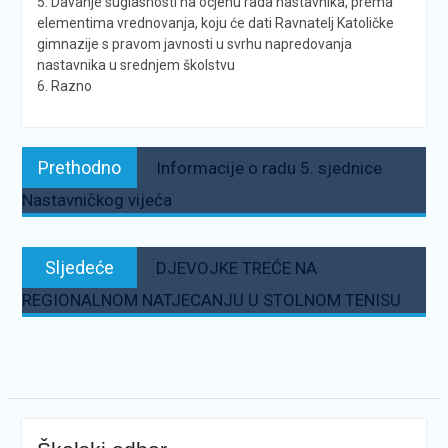
5. Davanje suglasnosti na ocjenu rada nastavnika, prema
elementima vrednovanja, koju će dati Ravnatelj Katoličke
gimnazije s pravom javnosti u svrhu napredovanja
nastavnika u srednjem školstvu
6. Razno
Navigacija
Prethodno:
Prethodno
Informacije o radu 5. sjednice
objava
Nastavničkog vijeća
Sljedeće:
Sljedeće
DJEVOJKE TREĆE NA
REGIONALNOM NATJECANJU U STOLNOM TENISU