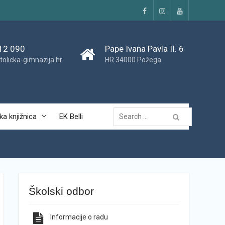
Facebook
Instagram
YouTube
12 090
Pape Ivana Pavla II. 6
tolicka-gimnazija.hr
HR 34000 Požega
Traži...
ka knjižnica
EK Belli
Školski odbor
Informacije o radu