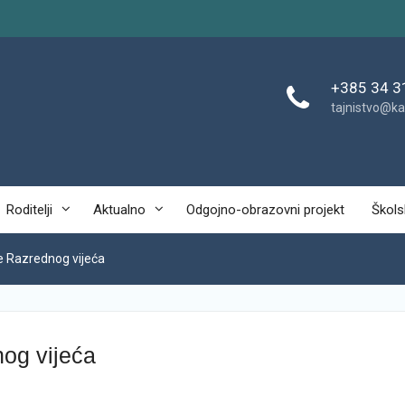
+385 34 3
tajnistvo@ka
Roditelji
Aktualno
Odgojno-obrazovni projekt
Škols
ce Razrednog vijeća
nog vijeća