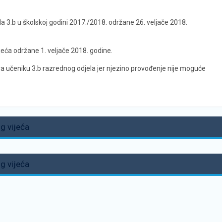
la 3.b u školskoj godini 2017./2018. održane 26. veljače 2018.
jeća održane 1. veljače 2018. godine.
a učeniku 3.b razrednog odjela jer njezino provođenje nije moguće
g vijeća
g vijeća