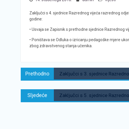
Zaključci s 4. sjednice Razrednog vijeća razrednog odje
godine:
• Usvaja se Zapisnik s prethodne sjednice Razrednog vi
• Poništava se Odluka o izricanju pedagoške mjere ukor
zbog zdravstvenog stanja učenika.
Navigacija
Prethodno:
Prethodno
Zaključci s 3. sjednice Razredno
objava
Sljedeće:
Sljedeće
Zaključci s 5. sjednice Razredno