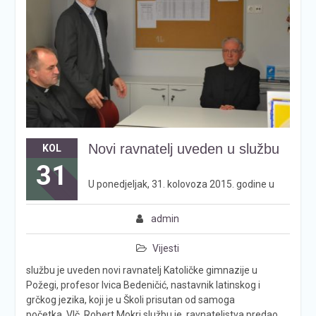
Novi ravnatelj uveden u službu
KOL
31
U ponedjeljak, 31. kolovoza 2015. godine u
admin
Vijesti
službu je uveden novi ravnatelj Katoličke gimnazije u
Požegi, profesor Ivica Bedeničić, nastavnik latinskog i
grčkog jezika, koji je u Školi prisutan od samoga
početka. Vlč. Robert Mokri službu je ravnateljstva predao