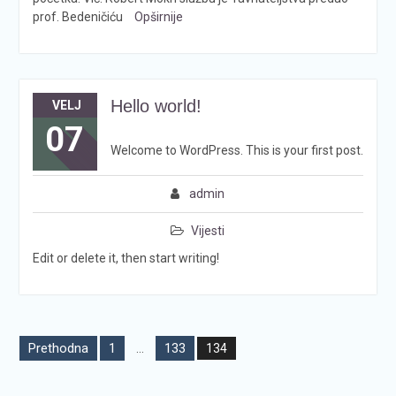
prof. Bedeničiću
Opširnije
Hello world!
VELJ
07
Welcome to WordPress. This is your first post.
admin
Vijesti
Edit or delete it, then start writing!
Brojevi
Prethodna
1
133
…
134
stranica
objava