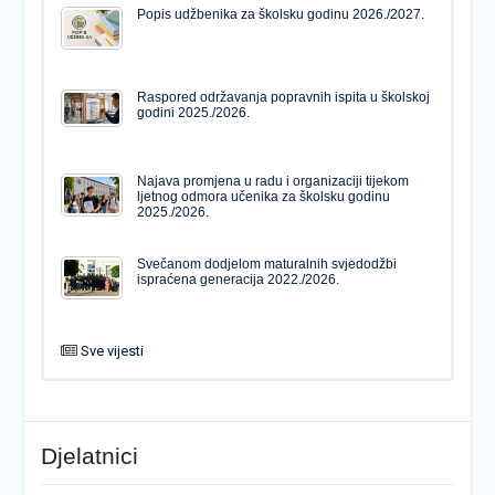
Popis udžbenika za školsku godinu 2026./2027.
Raspored održavanja popravnih ispita u školskoj
godini 2025./2026.
Najava promjena u radu i organizaciji tijekom
ljetnog odmora učenika za školsku godinu
2025./2026.
Svečanom dodjelom maturalnih svjedodžbi
ispraćena generacija 2022./2026.
Sve vijesti
PODJELA MATURALNIH SVJEDODŽBI
Svečanom dodjelom maturalnih svjedodžbi
ispraćena generacija 2022./2026.
Djelatnici
Popis udžbenika za školsku godinu 2026./2027.
Natječaj za upis u 1. razred Katoličke gimnazije s
pravom javnosti