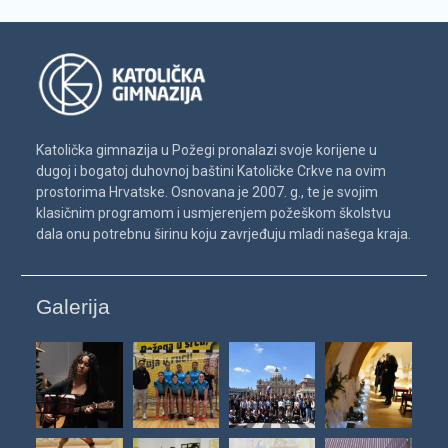
Katolička gimnazija u Požegi pronalazi svoje korijene u
dugoj i bogatoj duhovnoj baštini Katoličke Crkve na ovim
prostorima Hrvatske. Osnovana je 2007. g., te je svojim
klasičnim programom i usmjerenjem požeškom školstvu
dala onu potrebnu širinu koju zavrjeđuju mladi našega kraja.
Galerija