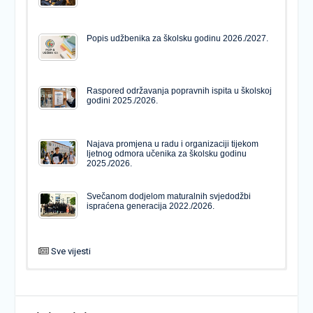
Popis udžbenika za školsku godinu 2026./2027.
Raspored održavanja popravnih ispita u školskoj
godini 2025./2026.
Najava promjena u radu i organizaciji tijekom
ljetnog odmora učenika za školsku godinu
2025./2026.
Svečanom dodjelom maturalnih svjedodžbi
ispraćena generacija 2022./2026.
Sve vijesti
PODJELA MATURALNIH SVJEDODŽBI
Svečanom dodjelom maturalnih svjedodžbi
ispraćena generacija 2022./2026.