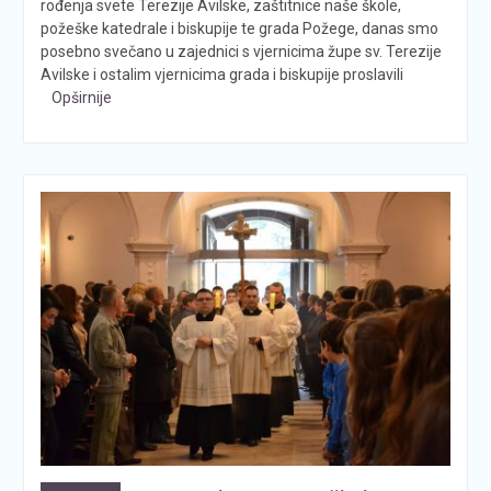
rođenja svete Terezije Avilske, zaštitnice naše škole,
požeške katedrale i biskupije te grada Požege, danas smo
posebno svečano u zajednici s vjernicima župe sv. Terezije
Avilske i ostalim vjernicima grada i biskupije proslavili
Opširnije