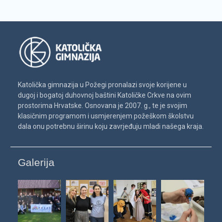
Katolička gimnazija u Požegi pronalazi svoje korijene u
dugoj i bogatoj duhovnoj baštini Katoličke Crkve na ovim
prostorima Hrvatske. Osnovana je 2007. g., te je svojim
klasičnim programom i usmjerenjem požeškom školstvu
dala onu potrebnu širinu koju zavrjeđuju mladi našega kraja.
Galerija