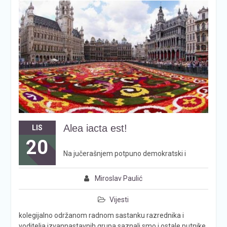
Alea iacta est!
LIS
20
Na jučerašnjem potpuno demokratski i
Miroslav Paulić
Vijesti
kolegijalno održanom radnom sastanku razrednika i
voditelja izvannastavnih grupa saznali smo i ostale putnike