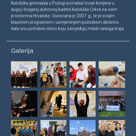
Katolička gimnazija u Požegi pronalazi svoje korijene u
dugoj i bogatoj duhovnoj baštini Katoličke Crkve na ovim
prostorima Hrvatske. Osnovana je 2007. g., te je svojim
klasičnim programom i usmjerenjem požeškom školstvu
dala onu potrebnu širinu koju zavrjeđuju mladi našega kraja.
Galerija