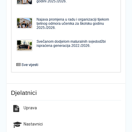
godini 2025./2026.
Najava promjena u radu i organizaciji tijekom
ljetnog odmora učenika za školsku godinu
2025./2026.
Svečanom dodjelom maturalnih svjedodžbi
ispraćena generacija 2022./2026.
Sve vijesti
PODJELA MATURALNIH SVJEDODŽBI
Svečanom dodjelom maturalnih svjedodžbi
ispraćena generacija 2022./2026.
Djelatnici
Popis udžbenika za školsku godinu 2026./2027.
Natječaj za upis u 1. razred Katoličke gimnazije s
pravom javnosti
Uprava
Raspored održavanja popravnih ispita u školskoj
Završno predstavljanje projekta “Brojevi u Bibliji”
godini 2025./2026.
Nastavnici