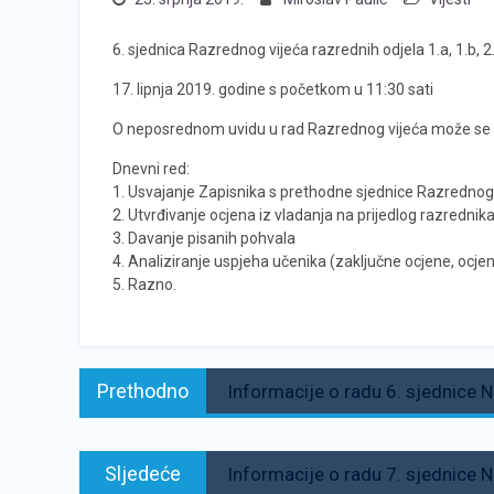
6. sjednica Razrednog vijeća razrednih odjela 1.a, 1.b, 2.
17. lipnja 2019. godine s početkom u 11:30 sati
O neposrednom uvidu u rad Razrednog vijeća može se in
Dnevni red:
1. Usvajanje Zapisnika s prethodne sjednice Razrednog
2. Utvrđivanje ocjena iz vladanja na prijedlog razrednik
3. Davanje pisanih pohvala
4. Analiziranje uspjeha učenika (zaključne ocjene, ocje
5. Razno.
Navigacija
Prethodno:
Prethodno
Informacije o radu 6. sjednice 
objava
Sljedeće:
Sljedeće
Informacije o radu 7. sjednice 