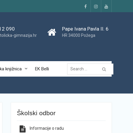
Facebook
Instagram
YouTube
12 090
Pape Ivana Pavla II. 6
tolicka-gimnazija.hr
HR 34000 Požega
Traži...
ka knjižnica
EK Belli
Školski odbor
Informacije o radu