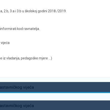
a, 2.b, 3.a i 3.b u školskoj godini 2018./2019.
formirati kod ravnatelja.
 vijeća
a
ne iz vladanja, pedagoške mjere …)
Nastavničkog vijeća
Nastavničkog vijeća