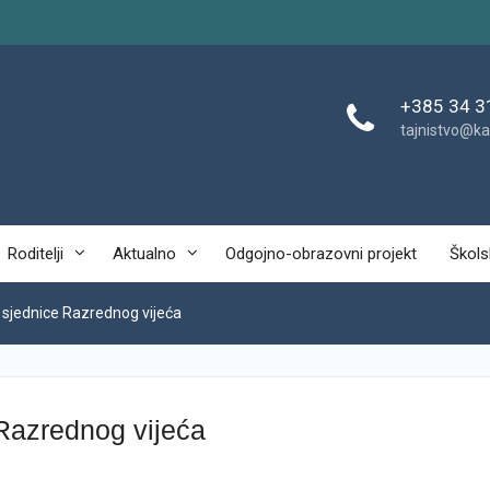
+385 34 3
tajnistvo@ka
Roditelji
Aktualno
Odgojno-obrazovni projekt
Škols
. sjednice Razrednog vijeća
 Razrednog vijeća