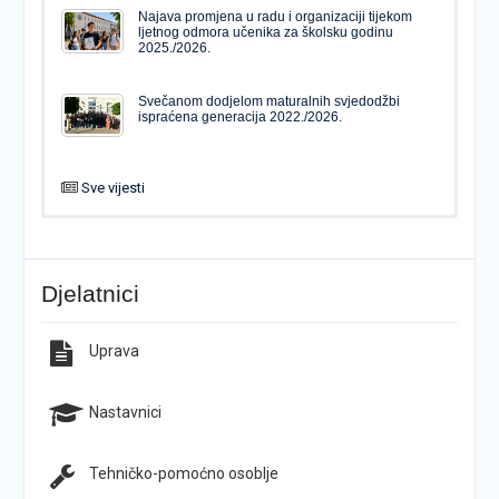
Najava promjena u radu i organizaciji tijekom
ljetnog odmora učenika za školsku godinu
2025./2026.
Svečanom dodjelom maturalnih svjedodžbi
ispraćena generacija 2022./2026.
Sve vijesti
PODJELA MATURALNIH SVJEDODŽBI
Svečanom dodjelom maturalnih svjedodžbi
ispraćena generacija 2022./2026.
Djelatnici
Popis udžbenika za školsku godinu 2026./2027.
Natječaj za upis u 1. razred Katoličke gimnazije s
pravom javnosti
Uprava
Raspored održavanja popravnih ispita u školskoj
Završno predstavljanje projekta “Brojevi u Bibliji”
godini 2025./2026.
Nastavnici
Tehničko-pomoćno osoblje
Najava promjena u radu i organizaciji tijekom
Završna konferencija ŠPD-a “Pegaz”
ljetnog odmora učenika za školsku godinu