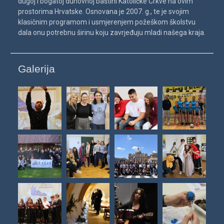
dugoj i bogatoj duhovnoj baštini Katoličke Crkve na ovim
prostorima Hrvatske. Osnovana je 2007. g., te je svojim
klasičnim programom i usmjerenjem požeškom školstvu
dala onu potrebnu širinu koju zavrjeđuju mladi našega kraja.
Galerija