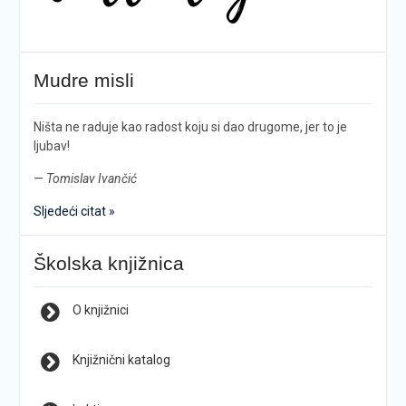
Mudre misli
Ništa ne raduje kao radost koju si dao drugome, jer to je
ljubav!
—
Tomislav Ivančić
Sljedeći citat »
Školska knjižnica
O knjižnici
Knjižnični katalog