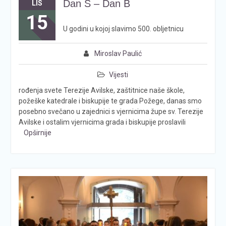
Dan Š – Dan B
LIS
15
U godini u kojoj slavimo 500. obljetnicu
Miroslav Paulić
Vijesti
rođenja svete Terezije Avilske, zaštitnice naše škole,
požeške katedrale i biskupije te grada Požege, danas smo
posebno svečano u zajednici s vjernicima župe sv. Terezije
Avilske i ostalim vjernicima grada i biskupije proslavili
Opširnije