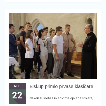
Biskup primio prvaše klasičare
RUJ
22
Nakon susreta s učenicima općega smjera,