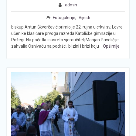
admin
Fotogalerije
,
Vijesti
biskup Antun Škvorčević primio je 22. rujna u crkvi sv. Lovre
učenike klasičare prvoga razreda Katoličke gimnazije u
Požegi. Na početku susreta vjeroučitelj Marijan Pavelić je
zahvalio Osnivaču na podršci, blizini i brizi koju
Opširnije