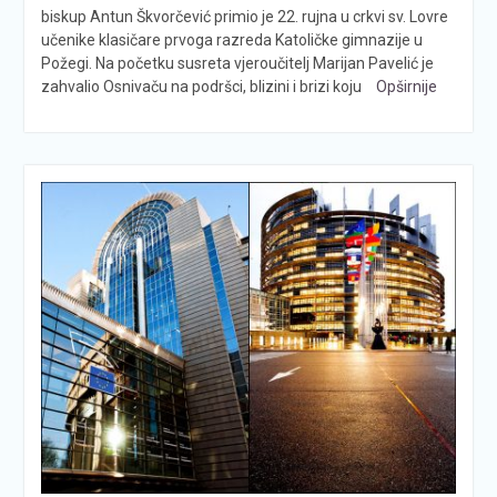
biskup Antun Škvorčević primio je 22. rujna u crkvi sv. Lovre
učenike klasičare prvoga razreda Katoličke gimnazije u
Požegi. Na početku susreta vjeroučitelj Marijan Pavelić je
zahvalio Osnivaču na podršci, blizini i brizi koju
Opširnije