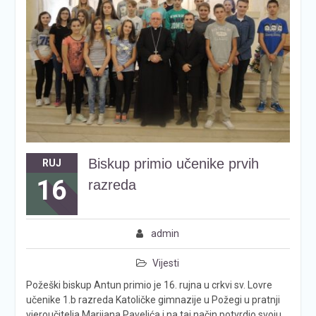
Biskup primio učenike prvih
RUJ
16
razreda
admin
Vijesti
Požeški biskup Antun primio je 16. rujna u crkvi sv. Lovre
učenike 1.b razreda Katoličke gimnazije u Požegi u pratnji
vjeroučitelja Marijana Pavelića i na taj način potvrdio svoju