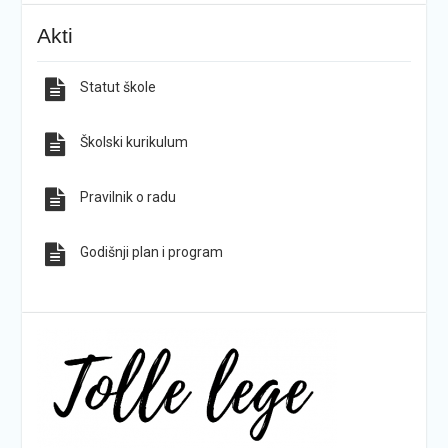
KG-ovci opet na tronu
ŠPD „Pegaz“ Dan državnosti proslavio na majci
Akti
hrvatskih planina
Statut škole
Sve obavijesti
Sve fotografije
Školski kurikulum
Pravilnik o radu
Godišnji plan i program