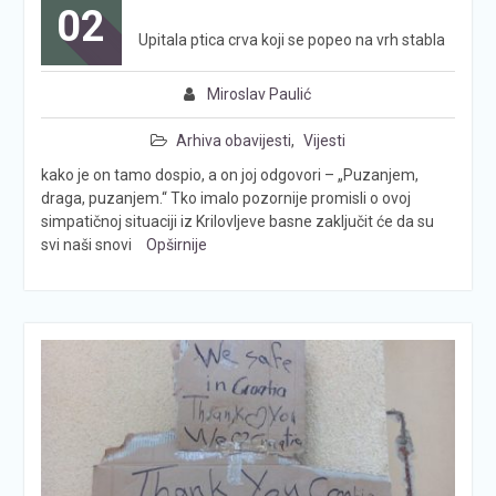
02
Upitala ptica crva koji se popeo na vrh stabla
Miroslav Paulić
Arhiva obavijesti
,
Vijesti
kako je on tamo dospio, a on joj odgovori – „Puzanjem,
draga, puzanjem.“ Tko imalo pozornije promisli o ovoj
simpatičnoj situaciji iz Krilovljeve basne zaključit će da su
svi naši snovi
Opširnije