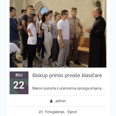
Biskup primio prvaše klasičare
RUJ
22
Nakon susreta s učenicima općega smjera,
admin
Fotogalerije
,
Vijesti