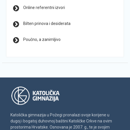
Online referentni izvori
Bilten prinova i desiderata
Poučno, a zanimljivo
Katolička gimnazija u Požegi pronalazi svoje korijene u
dugoj i bogatoj duhovnoj baštini Katoličke Crkve na ovim
prostorima Hrvatske. Osnovana je 2007. g., te je svojim