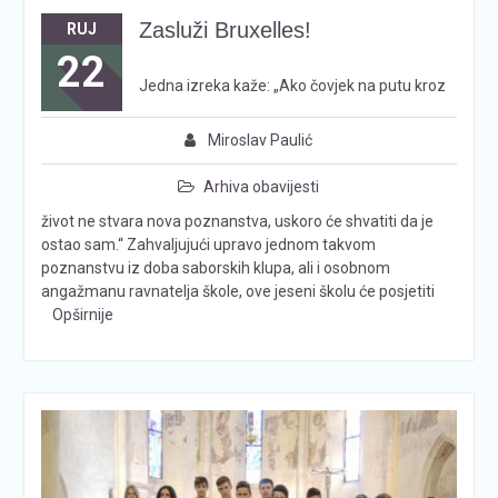
Zasluži Bruxelles!
RUJ
22
Jedna izreka kaže: „Ako čovjek na putu kroz
Miroslav Paulić
Arhiva obavijesti
život ne stvara nova poznanstva, uskoro će shvatiti da je
ostao sam.“ Zahvaljujući upravo jednom takvom
poznanstvu iz doba saborskih klupa, ali i osobnom
angažmanu ravnatelja škole, ove jeseni školu će posjetiti
Opširnije