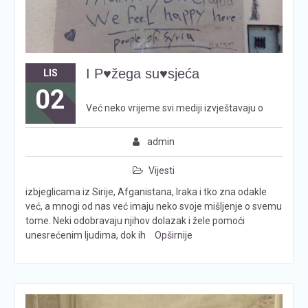
I P♥žega su♥sjeća
LIS
02
Već neko vrijeme svi mediji izvještavaju o
admin
Vijesti
izbjeglicama iz Sirije, Afganistana, Iraka i tko zna odakle
već, a mnogi od nas već imaju neko svoje mišljenje o svemu
tome. Neki odobravaju njihov dolazak i žele pomoći
unesrećenim ljudima, dok ih
Opširnije