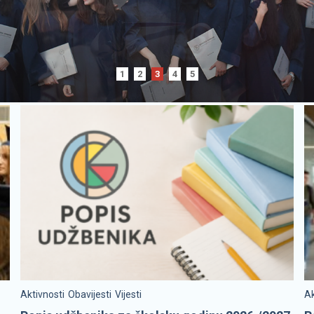
1
2
3
4
5
Aktivnosti
Obavijesti
Vijesti
Ak