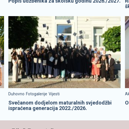
Popis udžbenika za školsku godinu 2026./2027.
R
š
Duhovno
Fotogalerije
Vijesti
Ak
Svečanom dodjelom maturalnih svjedodžbi
O
ispraćena generacija 2022./2026.