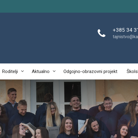
+385 34 3
tajnistvo@ka
Roditelji
Aktualno
Odgojno-obrazovni projekt
Škols