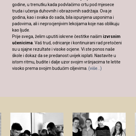
godine, u trenutku kada podvlačimo crtu pod mjesece
truda i učenja duhovnih i obrazovnih sadržaja. Ova je
godina, kao i svaka do sada, bila ispunjena usponima i
padovima, ali i neprocjenjivim lekcijama koje nas oblikuju
kao ljude.
Prije svega, želim uputiti iskrene čestitke našim
izvrsnim
učenicima
. Vaš trud, odricanje i kontinuirani rad pretočeni
su u sjajne rezultate i visoke ocjene. Vi ste ponos naše
škole i dokaz da se predanost uvijek isplati. Nastavite u
istom ritmu, budite i dalje uzor svojim vršnjacima te letite
visoko prema svojim budućim ciljevima.
(više…)
Novinarska