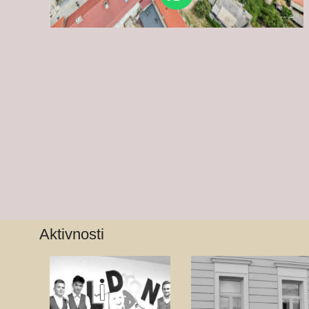
Aktivnosti
Školsko
Dramsko-
planinarsko