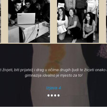
KRUG
družina
Zanima
me
Zanima
me
tne i obrazovane profesore koji se trude usmjeravati učenike 
individualan pristup svakom od učenika.
Izjava 2
•
•
•
•