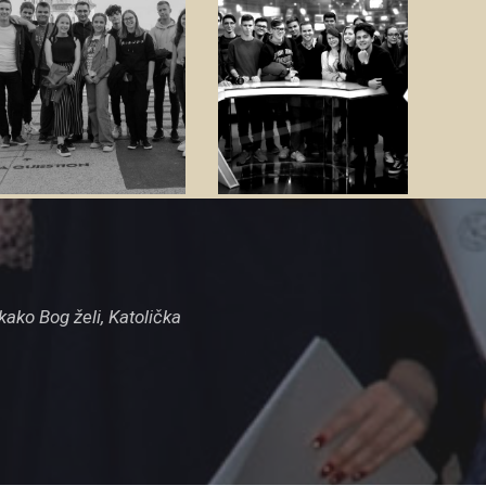
glazbeni
TV sekcija
sastav
Zanima
me
Zanima
me
u pravom smjeru te imaju