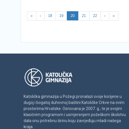
«
‹
18
19
20
21
22
›
»
Katolička gimnazija u Požegi pronalazi svoje korijene u
dugoj i bogatoj duhovnoj baštini Katoličke Crkve na ovim
prostorima Hrvatske. Osnovana je 2007. g., te je svojim
klasičnim programom i usmjerenjem požeškom školstvu
dala onu potrebnu širinu koju zavrjeđuju mladi našega
kraja.