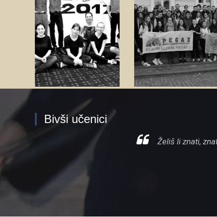
jezična
društvo
radionica
Pegaz
Zanima
me
Zanima
me
Bivši učenici
Škola ima kvalite