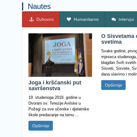
Nautes
Duhovno
Humanitarno
Intervjui
O Sisvetama 
svetima
Svake godine, prvo
mjeseca studenoga,
blagdan Svih svetih
Sisveti, Sisvete, Sv
dana slavimo i molim
Joga i kršćanski put
Opširnije
savršenstva
19. studenoga 2019. godine u
Dvorani sv. Terezije Avilske u
Požegi za sve učenike i djelatnike
škole predavanje na temu ...
Opširnije