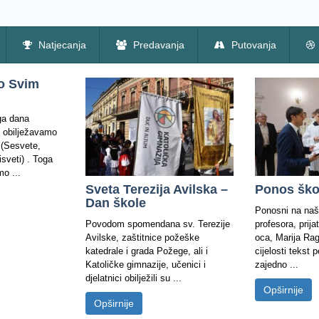
Natjecanja
Predavanja
Putovanja
o Svim
ga dana
 obilježavamo
 (Sesvete,
isveti) . Toga
o ...
Sveta Terezija Avilska –
Ponos škol
Dan škole
Ponosni na naš
Povodom spomendana sv. Terezije
profesora, prija
Avilske, zaštitnice požeške
oca, Marija Ra
katedrale i grada Požege, ali i
cijelosti tekst p
Katoličke gimnazije, učenici i
zajedno ...
djelatnici obilježili su ...
Opširnije
Opširnije