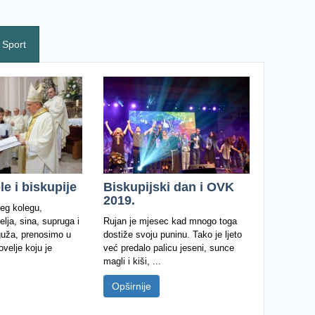
Sport
e i biskupije
Biskupijski dan i OVK
2019.
eg kolegu,
telja, sina, supruga i
Rujan je mjesec kad mnogo toga
guža, prenosimo u
dostiže svoju puninu. Tako je ljeto
ovelje koju je
već predalo palicu jeseni, sunce
magli i kiši, ...
Opširnije