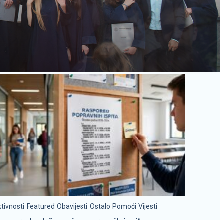
tivnosti
Featured
Obavijesti
Ostalo
Pomoći
Vijesti