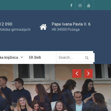
Facebook
Instagram
YouTube
12 090
Pape Ivana Pavla II. 6
tolicka-gimnazija.hr
HR 34000 Požega
Traži...
ka knjižnica
EK Belli