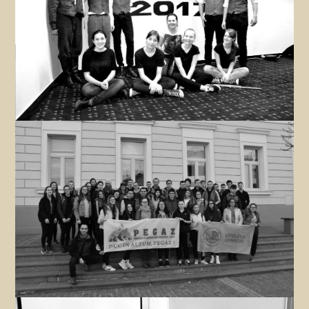
Dramsko-jezična radionica
Zanima me
Školsko planinarsko društvo Pegaz
Zanima me