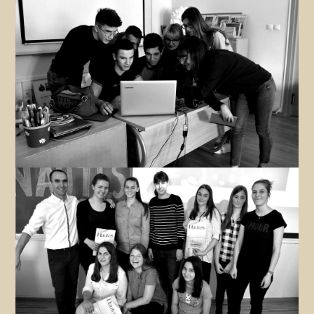
KRUG
Zanima me
Novinarska družina
Zanima me