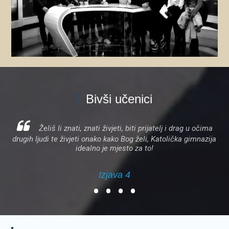
Zanima me
Bivši učenici
Želiš li znati, znati živjeti, biti prijatelj i drag u očima
Škola ima kvalitetne i obrazovane profesore koji se
drugih ljudi te živjeti onako kako Bog želi, Katolička gimnazija
trude usmjeravati učenike u pravom smjeru te imaju
individualan pristup svakom od učenika.
idealno je mjesto za to!
Izjava 4
Izjava 2
•
•
•
•