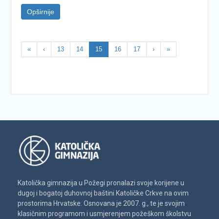
Opširnije
«
‹
13
14
15
16
17
›
»
Katolička gimnazija u Požegi pronalazi svoje korijene u
dugoj i bogatoj duhovnoj baštini Katoličke Crkve na ovim
prostorima Hrvatske. Osnovana je 2007. g., te je svojim
klasičnim programom i usmjerenjem požeškom školstvu