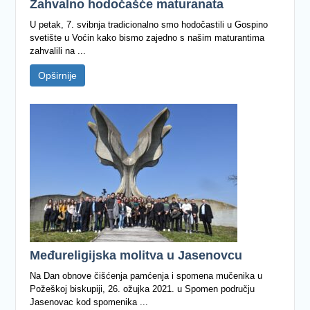
Zahvalno hodočašće maturanata
U petak, 7. svibnja tradicionalno smo hodočastili u Gospino
svetište u Voćin kako bismo zajedno s našim maturantima
zahvalili na ...
Opširnije
Međureligijska molitva u Jasenovcu
Na Dan obnove čišćenja pamćenja i spomena mučenika u
Požeškoj biskupiji, 26. ožujka 2021. u Spomen području
Jasenovac kod spomenika ...